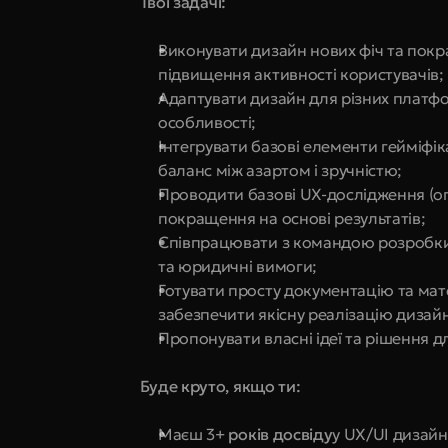
 Твої задачі:
Виконувати дизайн нових фіч та покр
підвищення активності користувачів;
Адаптувати дизайн для різних платфо
особливості;
Інтегрувати базові елементи гейміфік
баланс між азартом і зручністю;
Проводити базові UX-дослідження (опи
покращення на основі результатів;
Співпрацювати з командою розробки т
та юридичні вимоги;
Готувати просту документацію та матер
забезпечити якісну реалізацію дизайн
Пропонувати власні ідеї та рішення 
 Буде круто, якщо ти:
Маєш 3
+ років досвіду
у UX/UI дизайн