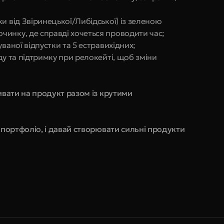
и від Звіринецької/Либідської) із зеленою 
инку, де справді хочеться проводити час;
ваної відпустки та 5 естравихідних;
ду та підтримку при релокейті, щоб зміни 
вати на продукт разом із крутими 
портфоліо, і давай створювати сильні продукти 