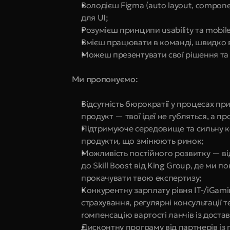
Володієш Figma (auto layout, compone
для UI;
Розумієш принципи usability та mobile-
Вмієш працювати в команді, швидко ви
Можеш презентувати свої рішення та
 Ми пропонуємо:
Відсутність бюрократії у процесах пр
продукт — твої ідеї не губляться, а п
Підтримуюче середовище та сильну ко
продукти, що змінюють ринок;
Можливість постійного розвитку — від 
до Skill Boost від King Group, де ми 
прокачувати твою експертизу;
Конкурентну зарплату рівня IT-/iGam
страхування, регулярні консультації 
rомпенсацію вартості ланчів із доста
Дисконтну програму від партнерів із