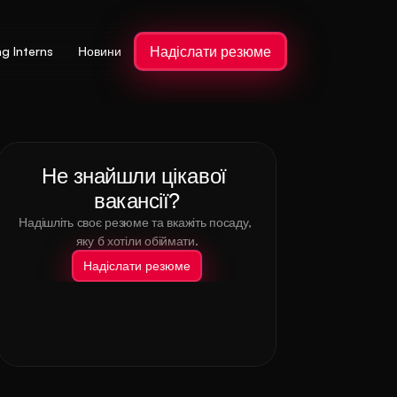
Надіслати резюме
ng Interns
Новини
Не знайшли цікавої 
вакансії?
Надішліть своє резюме та вкажіть посаду, 
яку б хотіли обіймати.
Надіслати резюме