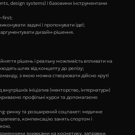
nts, design systems) і базовими інструментами 
first;
конувати задачі і пропонувати ідеї;
 аргументувати дизайн-рішення.
ийняття рішень і реальну можливість впливати на 
роходять шлях від концепту до релізу;
манду, з якою можна створювати дійсно круті 
внутрішніх ініціатив (менторство, інтернатури) 
покриваємо профільні курси та допомагаємо 
ing-ринку та розширений соцпакет: медичне 
терапевта, компенсацію занять спортом і 
вкою.
 приємними знижками на косметику, заправки, 