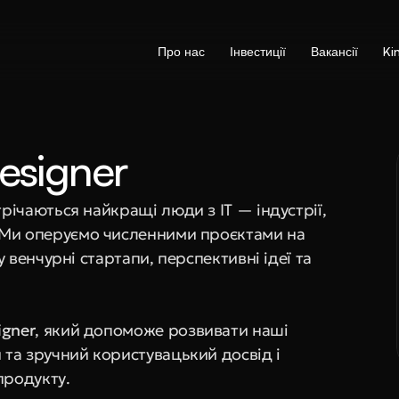
Про нас
Інвестиції
Вакансії
Ki
esigner 
трічаються найкращі люди з IT — індустрії, 
 Ми оперуємо численними проєктами на 
у венчурні стартапи, перспективні ідеї та 
igner
, який допоможе розвивати наші 
та зручний користувацький досвід і 
продукту.