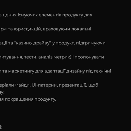
ащення існуючих елементів продукту для 
рм та юрисдикцій, враховуючи локальні 
ації та “казино-драйву” у продукт, підтримуючи 
тування, тести, аналіз метрик) і пропонувати 
а маркетингу для адаптації дизайну під технічні 
іали (гайди, UI-патерни, презентації), щоб 
у;
для покращення продукту.
і;