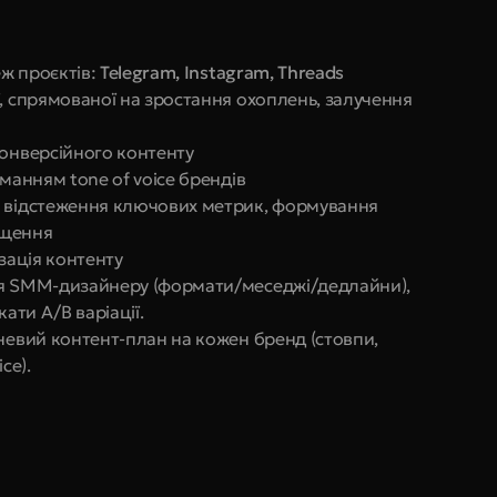
ж проєктів: 
Telegram, Instagram, Threads
, спрямованої на зростання охоплень, залучення 
конверсійного контенту
иманням tone of voice брендів
: відстеження ключових метрик, формування 
ащення
ізація контенту
ня SMM-дизайнеру (формати/меседжі/дедлайни), 
ати A/B варіації.
невий контент-план на кожен бренд (стовпи, 
ce).