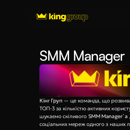
SMM Manager
Кінг Груп
 — це команда, що розвиває
ТОП-3 за кількістю активних користу
шукаємо скіливого 
SMM Manager`a
соціальних мереж одного з наших лі