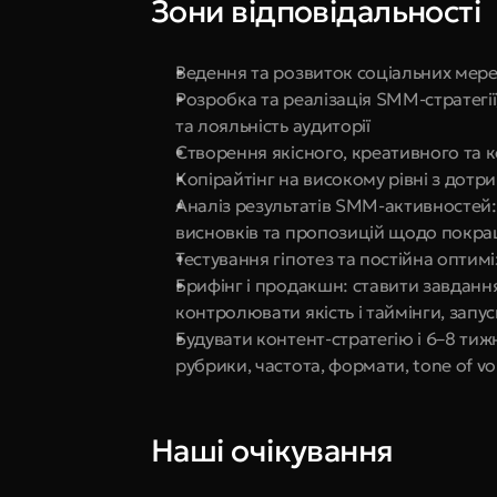
Зони відповідальності
Ведення та розвиток соціальних мере
Розробка та реалізація SMM-стратегії
та лояльність аудиторії
Створення якісного, креативного та 
Копірайтінг на високому рівні з дотр
Аналіз результатів SMM-активностей
висновків та пропозицій щодо покр
Тестування гіпотез та постійна оптим
Брифінг і продакшн: ставити завдан
контролювати якість і таймінги, запуск
Будувати контент-стратегію і 6–8 тиж
рубрики, частота, формати, tone of voi
Наші очікування