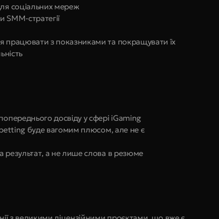
для соціальних мереж
и SMM-стратегії
ня працювати з показниками та покращувати їх
льність
попереднього досвіду у сфері iGaming
betting буде вагомим плюсом, але не є 
а результат, а не лише слова в резюме
анії з великими ліцензійними проєктами, що вже є 