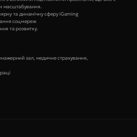
и масштабування.
ярну та динамічну сферу iGaming
стання соцмереж
ня та розвитку.
енажерний зал, медичне страхування, 
праці