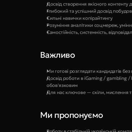
Досвід створення якісного контенту 
Глибокий та успішний досвід побудов
Сильні навички копірайтингу
Розуміння аналітики соцмереж, умін
Самостійність, системність, відповіда
Важливо
Ми готові розглядати кандидатів без 
Досвід роботи в iGaming / gambling / 
обов'язковим
Для нас ключове — скіли, мислення т
Ми пропонуємо
Роботу в стабільній українській комп