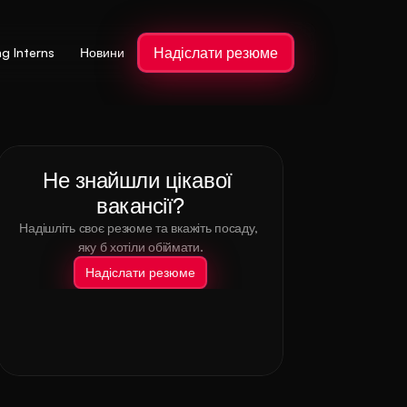
Надіслати резюме
ng Interns
Новини
Не знайшли цікавої 
вакансії?
Надішліть своє резюме та вкажіть посаду, 
яку б хотіли обіймати.
Надіслати резюме