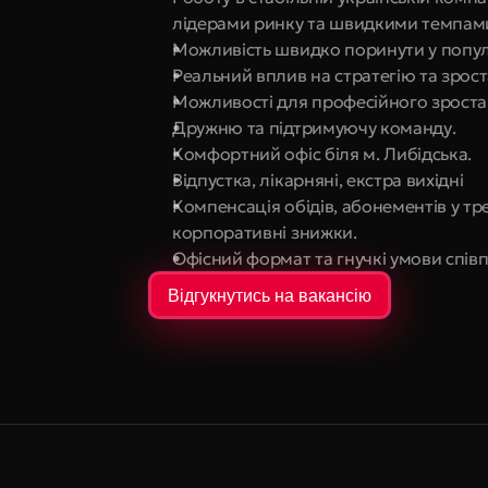
лідерами ринку та швидкими темпам
Можливість швидко поринути у попул
Реальний вплив на стратегію та зро
Можливості для професійного зростан
Дружню та підтримуючу команду.
Комфортний офіс біля м. Либідська.
Відпустка, лікарняні, екстра вихідні
Компенсація обідів, абонементів у тр
корпоративні знижки.
Офісний формат та гнучкі умови спів
Відгукнутись на вакансію