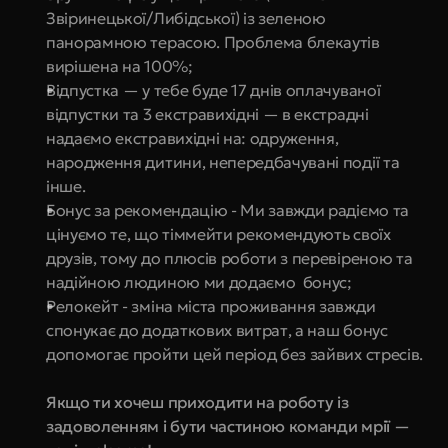
Звіринецької/Либідської) із зеленою 
панорамною терасою. Проблема блекаутів 
вирішена на 100%;
Відпустка — у тебе буде 17 днів оплачуваної 
відпустки та 3 екстравихідні — в екстрадні 
надаємо екстравихідні на: одруження, 
народження дитини, непередбачувані події та 
інше.
Бонус за рекомендацію - Ми завжди радіємо та 
цінуємо те, що тіммейти рекомендують своїх 
друзів, тому до плюсів роботи з перевіреною та 
надійною людиною ми додаємо  бонус;
Релокейт - зміна міста проживання завжди 
спонукає до додаткових витрат, а наш бонус 
допомогає пройти цей період без зайвих стресів.
Якщо ти хочеш приходити на роботу із 
задоволенням і бути частиною команди мрії — 