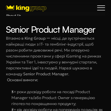
About Us
Blog
Senior Product Manager
Services
Process
Вітаємо в 
King Group
 ー місці, де зустрічаються 
найкращі люди з IT- та гемблінг-індустрії, щоб 
Coming Soon
разом робити дивовижні речі. Ми оперуємо 
King Interns
численними проєктами у сфері iGaming на ринках 
Legal
України та Tier 1, інвестуємо у венчурні стартапи, 
404
перспективні ідеї та людей. Наразі шукаємо в 
команду 
Senior Product Manager
. 
Book a call
 Основні вимоги:
3+ роки досвіду роботи на посаді Product 
Manager та/або Product Owner з генерацією 
гіпотез по покращенню продукту;
2+ рік досвіду роботи на попередніх позиціях як 