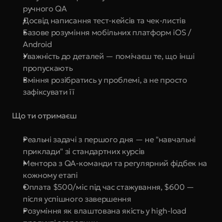
ручного QA
Досвід написання тест-кейсів та чек-листів
Базове розуміння мобільних платформ iOS / 
Android
Уважність до деталей — помічаєш те, що інші 
пропускають
Вміння розібратись у проблемі, а не просто 
зафіксувати її
Що ти отримаєш
Реальні задачі з першого дня — не "навчальні 
приклади" зі стандартних курсів
Ментора з QA-команди та регулярний фідбек на 
кожному етапі
Оплата $500/міс під час стажування, $600 — 
після успішного завершення
Розуміння як влаштована якість у high-load 