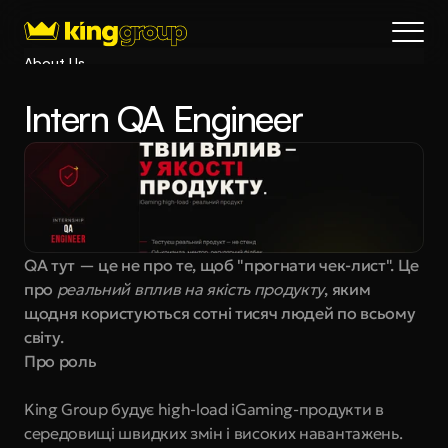
About Us
Blog
Intern QA Engineer
Services
Process
Coming Soon
King Interns
Legal
QA тут — це не про те, щоб "прогнати чек-лист". Це 
404
про 
реальний вплив на якість продукту
, яким 
Book a call
щодня користуються сотні тисяч людей по всьому 
світу.
Про роль
King Group будує high-load iGaming-продукти в 
середовищі швидких змін і високих навантажень. 