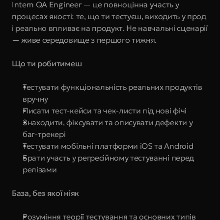
Intern QA Engineer — це повноцінна участь у 
процесах якості: те, що ти тестуєш, виходить у прод 
і реально впливає на продукт. Не навчальні сценарії 
— живе середовище з першого тижня.
Що ти робитимеш
Тестувати функціональність реальних продуктів 
вручну
Писати тест-кейси та чек-листи під нові фічі
Знаходити, фіксувати та описувати дефекти у 
баг-трекері
Тестувати мобільні платформи iOS та Android
Брати участь у регресійному тестуванні перед 
релізами
База, без якої ніяк
Розуміння теорії тестування та основних типів 