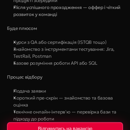
продукті зсередини
Після успішного проходження — оффер і чіткий 
розвиток у команді
Буде плюсом
Курси з QA або сертифікація (ISTQB тощо)
Знайомство з інструментами тестування: Jira, 
TestRail, Postman
Базове розуміння роботи API або SQL
Процес відбору
Подача заявки
Короткий пре-скрін — знайомство та базова 
оцінка
Технічне онлайн-інтерв'ю — перевірка бази та 
підходу до роботи
Відгукнутись на вакансію