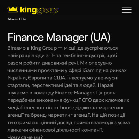
About Us
Blog
Finance Manager (UA)
Services
Process
Вітаємо в King Group ー місці, де зустрічаються 
найкращі люди з IT- та гемблінг-індустрії, щоб 
Coming Soon
разом робити дивовижні речі. Ми оперуємо 
King Interns
численними проєктами у сфері iGaming на ринках 
Legal
України, Європи та США, інвестуємо у венчурні 
404
стартапи, перспективні ідеї та людей. Наразі 
шукаємо в команду Finance Manager. Ця роль 
Book a call
передбачає виконання функції СFO двох ключових 
медіабізнес-юнітів: in-house діджитал-маркетинг 
агенції та бренд-маркетинг агенції. На цій позиції 
ти отримаєш цінний досвід прямої взаємодії з усіма 
ланками фінансової діяльності компанії.
Чому саме ми?