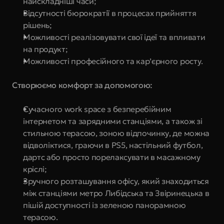
найскладніші часи;
Відсутності бюрократії в процесах прийняття 
рішень;
Можливості реалізовувати свої ідеї та впливати 
на продукт;
Можливості професійного та кар’єрного росту.
Створюємо комфорт за допомогою:
Сучасного work space з безперебійним 
інтернетом та зарядними станціями, а також зі 
стильною терасою, зоною відпочинку, де можна 
відволіктися, граючи в PS5, настільний футбол, 
дартс або просто порелаксувати в масажному 
кріслі;
Зручного розташування офісу, який знаходиться 
між станціями метро Либідська та Звіринецька в 
пішій доступності із зеленою панорамною 
терасою.