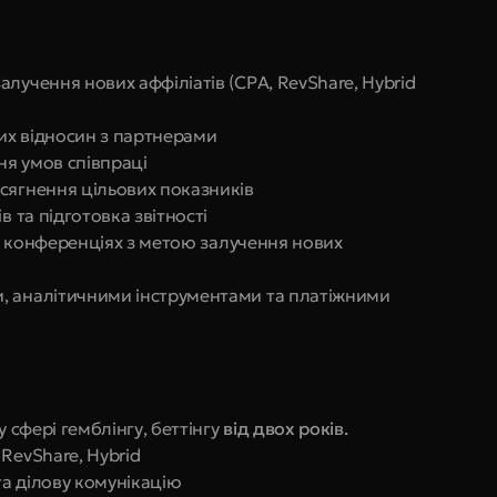
лучення нових аффіліатів (CPA, RevShare, Hybrid 
их відносин з партнерами
ня умов співпраці
сягнення цільових показників
в та підготовка звітності
 і конференціях з метою залучення нових 
, аналітичними інструментами та платіжними 
 сфері гемблінгу, беттінгу 
від двох років.
RevShare, Hybrid
а ділову комунікацію