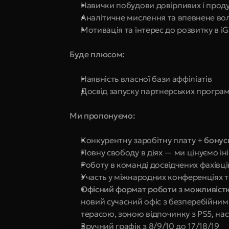
Навички побудови довірливих і прод
Аналітичне мислення та впевнене вол
Мотивація та інтерес до розвитку в iG
Буде плюсом:
Наявність власної бази аффіліатів
Досвід запуску партнерських програм
Ми пропонуємо:
Конкурентну заробітну плату + 
бонус
Повну свободу в діях — ми цінуємо іні
Роботу в команді досвідчених фахівці
Участь у міжнародних конференціях т
Офісний формат роботи з можливіст
новий сучасний офіс з безперебійним
терасою, зоною відпочинку з PS5, на
Зручний графік з 8/9/10 до 17/18/19