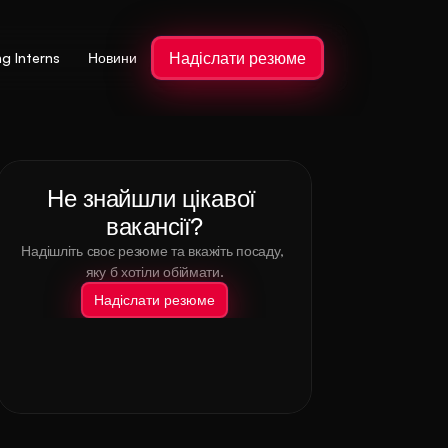
Надіслати резюме
ng Interns
Новини
Не знайшли цікавої 
вакансії?
Надішліть своє резюме та вкажіть посаду, 
яку б хотіли обіймати.
Надіслати резюме