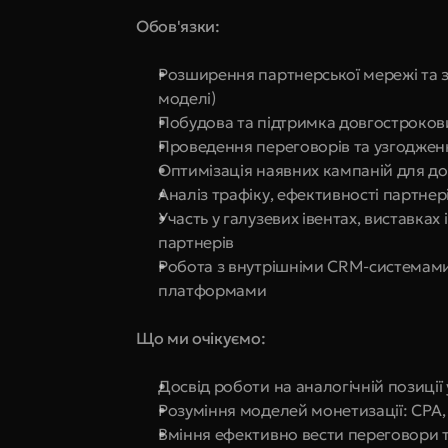
Обов'язки:
Розширення партнерської мережі та за
моделі)
Побудова та підтримка довгостроков
Проведення переговорів та узгоджен
Оптимізація наявних кампаній для до
Аналіз трафіку, ефективності партнері
Участь у галузевих івентах, виставках
партнерів
Робота з внутрішніми CRM-системами
платформами
Що ми очікуємо:
Досвід роботи на аналогічній позиції у
Розуміння моделей монетизації: CPA, 
Вміння ефективно вести переговори т