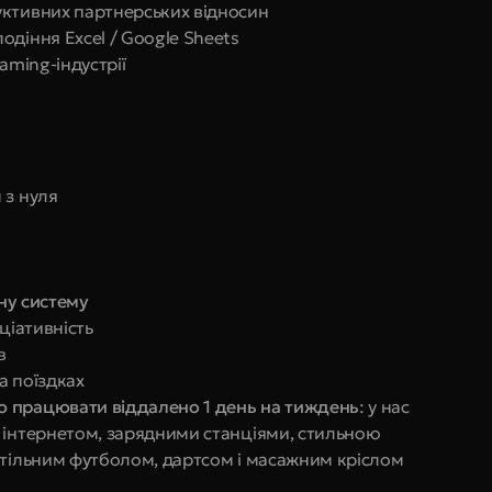
уктивних партнерських відносин
одіння Excel / Google Sheets
aming-індустрії
 з нуля
ну систему
ціативність
в
а поїздках
ю працювати віддалено 1 день на тиждень
: у нас 
 інтернетом, зарядними станціями, стильною 
стільним футболом, дартсом і масажним кріслом