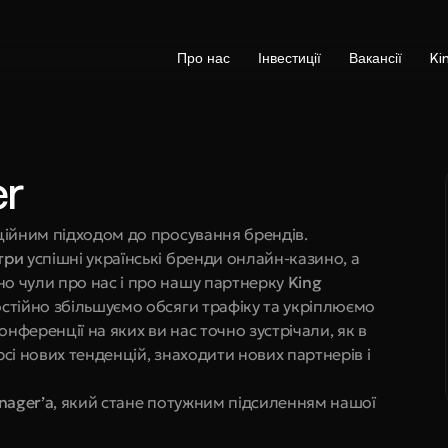
Про нас
Інвестиції
Вакансії
Ki
er
ційним підходом до просування брендів.
три 
успішні українські бренди онлайн-казино, а 
но чули про нас і про нашу партнерку 
King 
стійно збільшуємо обсяги трафіку та укріплюємо 
онференції на яких ви нас точно зустрічали, як в 
рсі нових тенденцій, знаходити нових партнерів і 
anager’а
, який стане потужним підсиленням нашої 