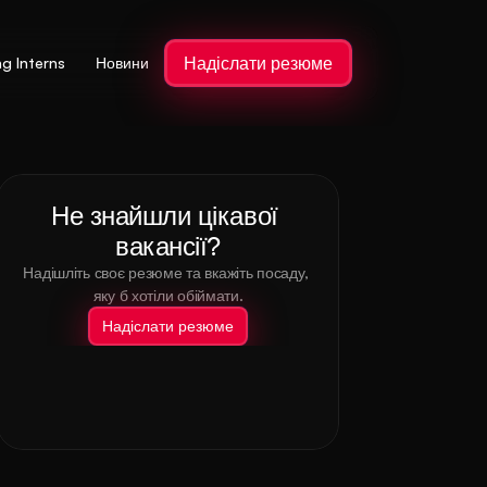
Надіслати резюме
ng Interns
Новини
Не знайшли цікавої 
вакансії?
Надішліть своє резюме та вкажіть посаду, 
яку б хотіли обіймати.
Надіслати резюме