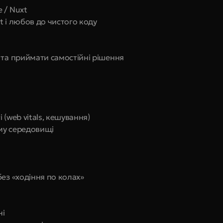
 / Nuxt
pt і любов до чистого коду
 та приймати самостійні рішення
 (web vitals, кешування)
му середовищі
ез «ходіння по колах»
ні