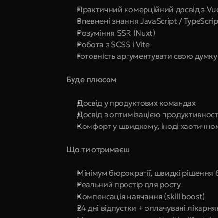
Практичний комерційний досвід з Vue
Впевнені знання JavaScript / TypeScri
Розуміння SSR (Nuxt)
Робота з SCSS і Vite
Готовність аргументувати свою думку
Буде плюсом
Досвід у продуктових командах
Досвід з оптимізацією продуктивності
Комфорт у швидкому, іноді хаотично
Що ти отримаєш
Мінімум бюрократії, швидкі рішення б
Реальний простір для росту
Компенсація навчання (skill boost)
24 дні відпустки + оплачувані лікарня