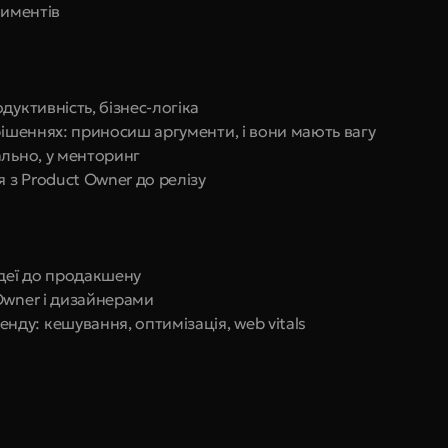
риментів
дуктивність, бізнес-логіка
рішеннях: приносиш аргументи, і вони мають вагу
ально, у менторинг
я з Product Owner до релізу
ідеї до продакшену
Owner і дизайнерами
у: кешування, оптимізація, web vitals