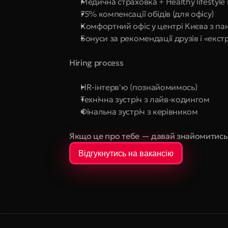
Медична страховка + Healthy lifestyl
75% компенсації обідів (для офісу)
Комфортний офіс у центрі Києва з 
Бонуси за рекомендації друзів і «екст
Hiring process
HR-інтерв'ю (познайомимось)
Технічна зустріч з лайв-кодингом
Фінальна зустріч з керівником
Якщо це про тебе — давай знайомитись
Відгукнутись на вакансію