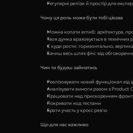
Регулярні релізи й простір для експе
Чому ця роль може бути тобі цікава
Можна копати вглиб: архітектура, про
Твоя думка враховується в технічних 
Є куди рости: горизонтально, вертик
Бачиш весь шлях фічі: від обговоренн
Чим ти будеш займатись
Реалізовувати новий функціонал від 
Аналізувати вимоги разом з Product 
Працювати над прискоренням фронтенд
Покривати код тестами
Брати участь у кросс рев'ю
Що для нас важливо