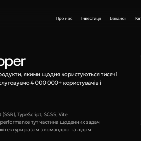
Про нас
Інвестиції
Вакансії
Ki
oper
родукти, якими щодня користуються тисячі 
луговуємо 4 000 000+ користувачів і 
 (SSR), TypeScript, SCSS, Vite
performance тут частина щоденних задач
рхітектури разом з командою та лідом