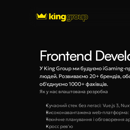
Frontend Devel
У King Group ми будуємо iGaming-п
людей. Розвиваємо 20+ брендів, обс
об'єднуємо 1000+ фахівців.
Як у нас влаштована розробка
Сучасний стек без легасі: Vue.js 3, Nuxt
Високонавантажена web-платформа: 
Технічне планування і обговорення а
Кросс рев'ю