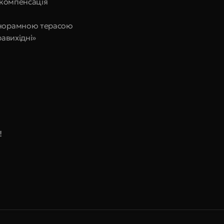
e компенсація
панорамною терасою
равихідні»
!