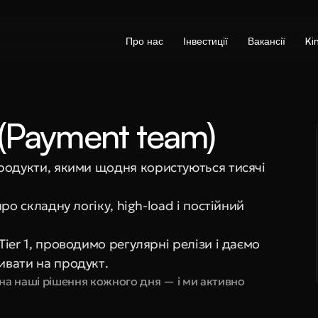
Про нас
Інвестиції
Вакансії
Ki
(Payment team)
родукти, якими щодня користуються тисячі 
о складну логіку, high-load і постійний 
ier 1, проводимо регулярні релізи і даємо 
ивати на продукт.
а наші рішення кожного дня — і ми активно 