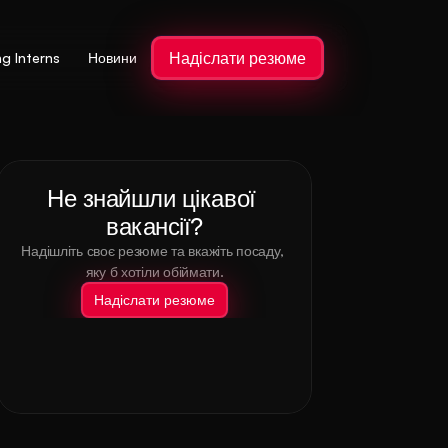
Надіслати резюме
ng Interns
Новини
Не знайшли цікавої 
вакансії?
Надішліть своє резюме та вкажіть посаду, 
яку б хотіли обіймати.
Надіслати резюме