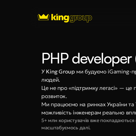
PHP developer 
У 
King Group
 ми будуємо iGaming-п
людей.
Це не про «підтримку легасі» — це пр
розвиток.
Ми працюємо на ринках України та T
можливість інженерам реально впл
5+ млн користувачів вже покладаються н
масштабуємось далі.