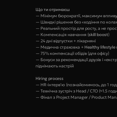
Що ти отримаєш
— Мінімум бюрократії, максимум вплив
— Швидкі рішення без «ходіння по кола
— Реальний простір для росту, а не прос
— Компенсація навчання (
skill boost
)
— 24 дні відпустки + лікарняні
— Медична страховка +
 Healthy lifestyle
— 75% компенсації обідів (для офісу)
— Бонуси за рекомендації друзів і «екст
піднімають настрій
Hiring process
— HR-інтерв’ю (познайомимось, до 1 год
— Технічна зустріч з Head / CTO (≈1.5 год
— Фінал з Project Manager / Product Mana