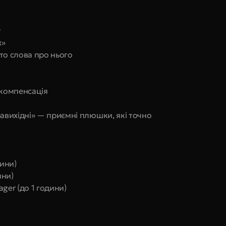
у
х»
то слова про нього
 компенсація
равихідні» — приємні плюшки, які точно 
ини)
ини)
ger (до 1 години)