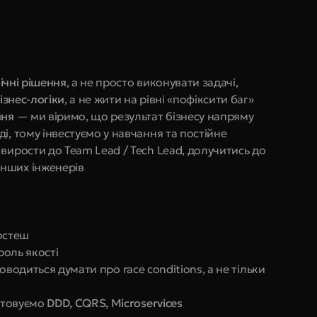
ічні рішення
, а не просто виконувати задачі, 
ізнес-логіки
, а не жити на рівні «пофіксити баг»
ння
 — ми віримо, що результат бізнесу напряму 
, тому інвестуємо у навчання та постійне 
вирости до Team Lead / Tech Lead, долучитись до 
нших інженерів
ростеш
роль якості
доводиться думати про race conditions, а не тільки 
стовуємо 
DDD, CQRS, Microservices