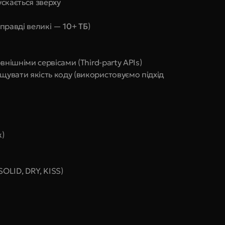
ускається зверху
правді великі — 
10+ ТБ
)
внішніми сервісами (Third-party APIs)
увати якість коду (використовуємо підхід 
к)
SOLID, DRY, KISS)