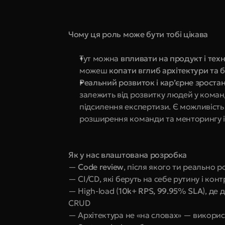
Чому ця роль може бути тобі цікава
Тут можна 
впливати на продукт і техн
можеш 
копати вглиб архітектури та б
Реальний розвиток і кар’єрне зроста
залежить від розвитку людей у команді
підсилення експертизи. Є можливість 
розширення команди та менторингу і
Як у нас влаштована розробка
— 
Code review
, після якого ти реально 
— CI/CD, які беруть на себе рутину і конт
— High-load (
10k+ RPS, 99.95% SLA
), де 
CRUD
— Архітектура не «на словах» — викори