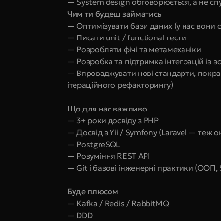
— System design обговорюється, а не сп
Чим ти будеш займатись
— Оптимізувати бази даних (у нас вони с
— Писати unit / functional тести
— Розробляти фічі та метамеханіки
— Розробка та підтримка інтеграцій із зо
— Впроваджувати нові стандарти, покращ
ітераційного рефакторингу)
Що для нас важливо
— 3+ роки досвіду з PHP
— Досвід з Yii / Symfony (Laravel — теж о
— PostgreSQL
— Розуміння REST API
— Git і базові інженерні практики (ООП, 
Буде плюсом
— Kafka / Redis / RabbitMQ
— DDD