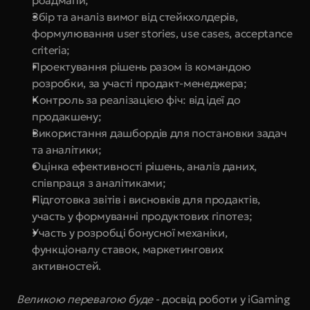
роадмапи;
Збір та аналіз вимог від стейкхолдерів, 
формулювання user stories, use cases, acceptance 
criteria;
Проектування рішень разом із командою 
розробки, за участі продакт-менеджера;
Контроль за реалізацією фіч: від ідеї до 
продакшену;
Використання дашбордів для постановки задач 
та аналітики;
Оцінка ефективності рішень, аналіз даних, 
співпраця з аналітиками;
Підготовка звітів і висновків для продактів, 
участь у формуванні продуктових гіпотез;
Участь у розробці бонусної механіки, 
функціоналу ставок, маркетингових 
активностей.
Великою перевагою буде
- досвід роботи у iGaming 