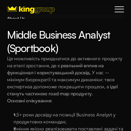
About Us
Blog
Middle Business Analyst 
Services
Process
(Sportbook)
Coming Soon
Це можливість приєднатися до активного продукту 
King Interns
на етапі зростання, де є 
реальний вплив на 
Legal
функціонал і користувацький досвід
. У нас — 
404
мінімум бюрократії та максимум динаміки: твоя 
експертиза допоможе покращити процеси, а 
ідеї 
Book a call
стануть частиною road map продукту
. 
Основні очікування:
1,5+ роки досвіду на позиції Business Analyst у 
продуктових командах;
Вміння якісно реалізовувати поставлені задачі та 