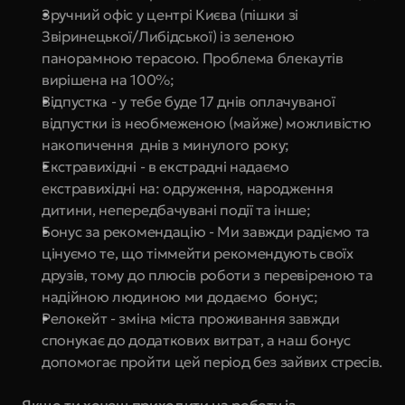
Зручний офіс у центрі Києва (пішки зі 
Звіринецької/Либідської) із зеленою 
панорамною терасою. Проблема блекаутів 
вирішена на 100%;
Відпустка - у тебе буде 17 днів оплачуваної 
відпустки із необмеженою (майже) можливістю 
накопичення  днів з минулого року;
Екстравихідні - в екстрадні надаємо 
екстравихідні на: одруження, народження 
дитини, непередбачувані події та інше;
Бонус за рекомендацію - Ми завжди радіємо та 
цінуємо те, що тіммейти рекомендують своїх 
друзів, тому до плюсів роботи з перевіреною та 
надійною людиною ми додаємо  бонус;
Релокейт - зміна міста проживання завжди 
спонукає до додаткових витрат, а наш бонус 
допомогає пройти цей період без зайвих стресів.