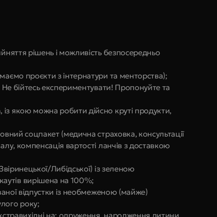
ийняття рішень і можливість безпосередньо 
маємо проєкти з інтернатури та менторства);
- Не бійтесь експериментувати! Пропонуйте та 
із якою можна робити дійсно круті продукти, 
повний соцпакет (медична страховка, консультації 
алу, компенсація вартості ланчів з доставкою 
 Звіринецької/Либідської) із зеленою 
аутів вирішена на 100%;
уваної відпустки із необмеженою (майже) 
лого року;
екстравихідні на: одруження, народження дитини, 