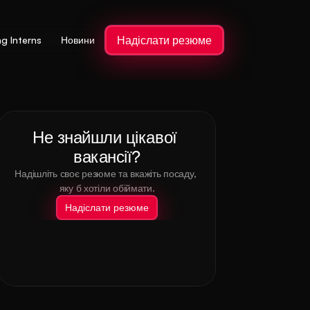
Надіслати резюме
ng Interns
Новини
Не знайшли цікавої 
вакансії?
Надішліть своє резюме та вкажіть посаду, 
яку б хотіли обіймати.
Надіслати резюме