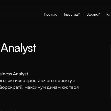
Про нас
Інвестиції
Вакансії
Ki
Analyst 
siness Analyst
. 
го, активно зростаючого проєкту з 
бюрократії, максимум динаміки: твоя 
.