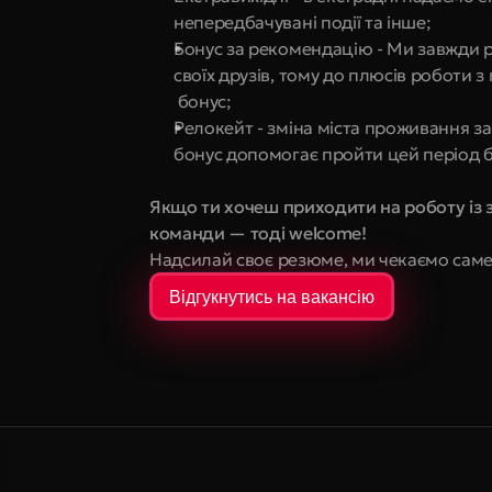
непередбачувані події та інше;
Бонус за рекомендацію - Ми завжди р
своїх друзів, тому до плюсів роботи
 бонус;
Релокейт - зміна міста проживання за
бонус допомогає пройти цей період бе
Якщо ти хочеш приходити на роботу із 
команди — тоді welcome!
Надсилай своє резюме, ми чекаємо саме
Відгукнутись на вакансію