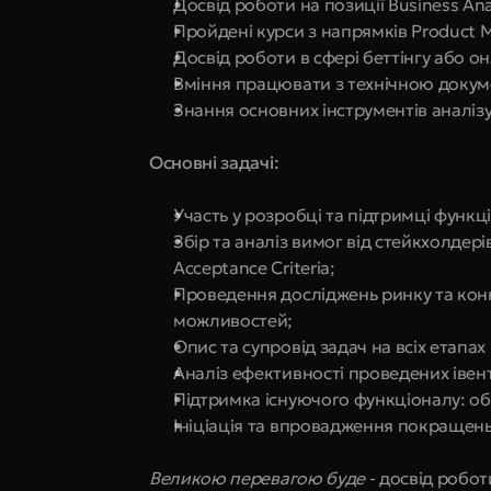
Досвід роботи на позиції Business Anal
Пройдені курси з напрямків Product M
Досвід роботи в сфері беттінгу або о
Вміння працювати з технічною докум
Знання основних інструментів аналізу 
Основні задачі:
Участь у розробці та підтримці функ
Збір та аналіз вимог від стейкхолдерів
Acceptance Criteria;
Проведення досліджень ринку та конк
можливостей;
Опис та супровід задач на всіх етапах
Аналіз ефективності проведених івен
Підтримка існуючого функціоналу: обр
Ініціація та впровадження покращень 
Великою перевагою буде 
- досвід робот