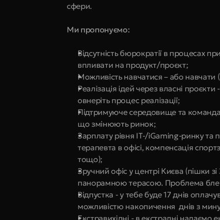
сфери.
Ми пропонуємо:
Відсутність бюрократії в процесах пр
впливати на продукт/проєкт;
Можливість навчатися – або навчати (
Реалізація ідей через власні проєкти 
овнеріть процес реалізації;
Підтримуюче середовище та команда, 
що змінюють ринок;
Зарплату рівня IT-/iGaming-ринку та 
терапевта в офісі, компенсація спортз
тощо);
Зручний офіс у центрі Києва (пішки зі
панорамною терасою. Проблема блек
Відпустка - у тебе буде 17 днів оплач
можливістю накопичення  днів з мину
Екстравихідні - в екстрадні надаємо 