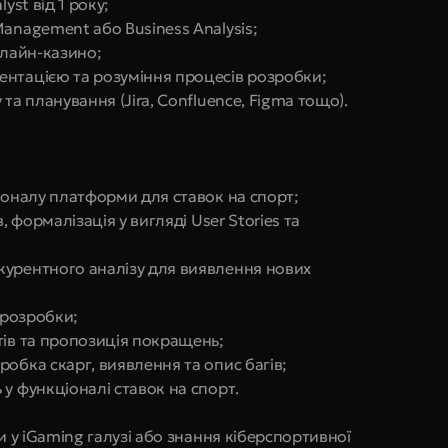
yst від 1 року;
anagement або Business Analysis;
нлайн-казино;
ентацією та розуміння процесів розробки;
та планування (Jira, Confluence, Figma тощо).
ціоналу платформи для ставок на спорт;
, формалізація у вигляді User Stories та 
урентного аналізу для виявлення нових 
 розробки;
тів та пропозиція покращень;
обка скарг, виявлення та опис багів;
у функціоналі ставок на спорт.
и у iGaming галузі або знання кіберспортивної 