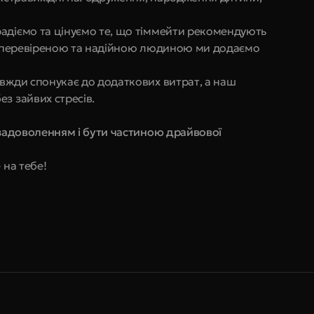
адіємо та цінуємо те, що тіммейти рекомендують 
 з перевіреною та надійною людиною ми додаємо 
вжди спонукає до додаткових витрат, а наш 
з зайвих стресів.
задоволенням і бути частиною драйвової 
 на тебе!