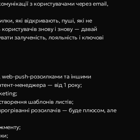
мунікації з користувачами через email, 
ки, які відкривають, пуші, які не 
 користувачів знову і знову — давай 
ати залученість, лояльність і ключові 
, web-push-розсилками та іншими 
нтент-менеджера — від 1 року;
keting;
творення шаблонів листів;
 прогріванні розсилачів — буде плюсом, але 
жменту;
ки;