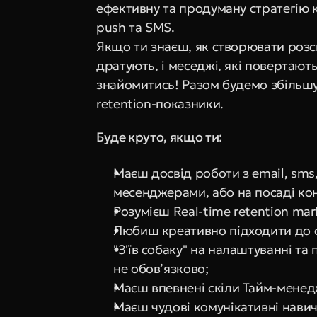
ефективну та продуману стратегію ко
push та SMS.
Якщо ти знаєш, як створювати розсил
дратують, і меседжі, які повертають
знайомитись! Разом будемо збільшув
retention-показники.
Буде круто, якщо ти:
Маєш досвід роботи з email, sms
месенджерами, або на посаді ко
Розумієш Real-time retention mar
Любиш креативно підходити до с
"З'їв собаку" на налаштуванні та
не обов’язково;
Маєш впевнені скіли Тайм-менед
Маєш чудові комунікативні навич