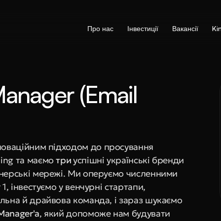
Про нас
Інвестиції
Вакансії
Ki
nager (Email 
нноваційним підходом до просування 
ing та маємо 
три 
успішні українські бренди 
тнерські мережі. Ми оперуємо численними 
1, інвестуємо у венчурні стартапи, 
льна й драйвова команда, і зараз шукаємо 
Manager'а
, який допоможе нам будувати 