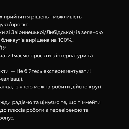
х прийняття рішень і можливість 
укт/проєкт.
ки зі Звіринецької/Либідської) із зеленою 
блекаутів вирішена на 100%.
/19
ати (маємо проєкти з інтернатури та 
єкти — Не бійтесь експериментувати! 
еалізації.
да, із якою можна робити дійсно круті 
ди радіємо та цінуємо те, що тіммейти 
 до плюсів роботи з перевіреною та 
бонус.