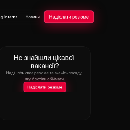
Надіслати резюме
ng Interns
Новини
Не знайшли цікавої 
вакансії?
Надішліть своє резюме та вкажіть посаду, 
яку б хотіли обіймати.
Надіслати резюме