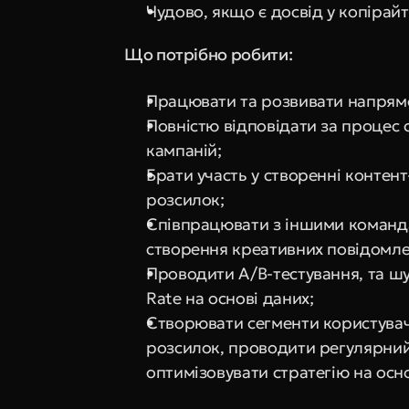
Чудово, якщо є досвід у копірайт
Що потрібно робити:
Працювати та розвивати напрямо
Повністю відповідати за процес 
кампаній;
Брати участь у створенні контент
розсилок;
Співпрацювати з іншими командам
створення креативних повідомле
Проводити A/B-тестування, та ш
Rate на основі даних;
Створювати сегменти користувачі
розсилок, проводити регулярний 
оптимізовувати стратегію на основ