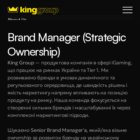
About Us
Blog
Brand Manager (Strategic 
Services
Process
Ownership)
Coming Soon
King Group
 — продуктова компанія в сфері iGaming, 
King Interns
що працює на ринках України та Tier 1. Ми 
Legal
розвиваємо бренди в умовах динамічного та 
404
регульованого середовища, де швидкість рішень і 
якість маркетингу напряму впливають на позицію 
Book a call
продукту на ринку. Наша команда фокусується на 
створенні сильних брендів і масштабуванні їх через 
комплексні маркетингові підходи.
Шукаємо 
Senior Brand Manager'а
, який/яка візьме 
ownership за розвиток бренду на українському 