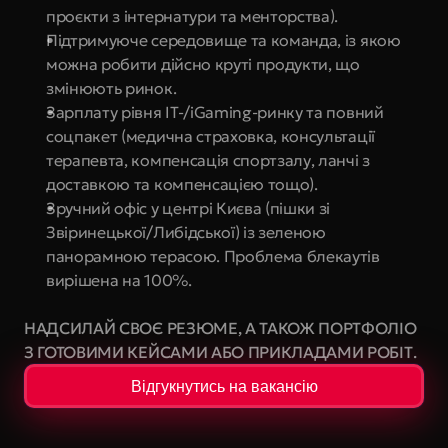
проєкти з інтернатури та менторства).
Підтримуюче середовище та команда, із якою 
можна робити дійсно круті продукти, що 
змінюють ринок.
Зарплату рівня IT-/iGaming-ринку та повний 
соцпакет (медична страховка, консультації 
терапевта, компенсація спортзалу, ланчі з 
доставкою та компенсацією тощо).
Зручний офіс у центрі Києва (пішки зі 
Звіринецької/Либідської) із зеленою 
панорамною терасою. Проблема блекаутів 
вирішена на 100%.
НАДСИЛАЙ СВОЄ РЕЗЮМЕ, А ТАКОЖ ПОРТФОЛІО 
З ГОТОВИМИ КЕЙСАМИ АБО ПРИКЛАДАМИ РОБІТ.
Відгукнутись на вакансію