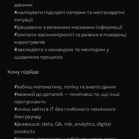
даними
Аналізувати підозрілі патерни та нестандартні 
ситуації
Працювати з великими масивами інформації
Помічати закономірності та ризики в поведінці 
користувачів
Взаємодіяти з командою та ментором у 
щоденних процесах
Кому підійде
Любиш математику, логіку та аналіз даних
Уважний до деталей — помічаєш те, що інші 
пропускають
Хочеш зайти в IT без глибокого технічного 
бекграунду
Цікавишся: data, QA, risk, analytics, digital 
products
Швидко навчаєшся і не боїшся нових задач