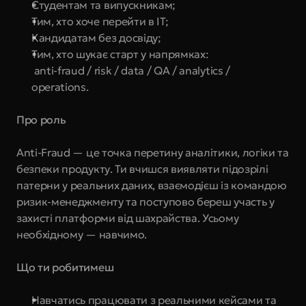
Студентам та випускникам;
Тим, хто хоче перейти в IT;
Кандидатам без досвіду;
Тим, хто шукає старт у напрямках:
 anti-fraud / risk / data / QA / analytics / 
operations.
Про роль
Anti-Fraud — це точка перетину аналітики, логіки та 
безпеки продукту. Ти вчишся виявляти підозрілі 
патерни у реальних даних, взаємодієш із командою 
ризик-менеджменту та поступово береш участь у 
захисті платформи від шахрайства. Усьому 
необхідному — навчимо.
Що ти робитимеш
Навчатись працювати з реальними кейсами та 