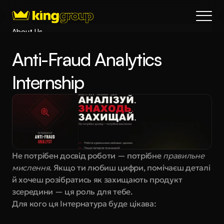
About Us
Blog
Anti-Fraud Analytics 
Services
Process
Internship
Coming Soon
King Interns
Legal
404
Book a call
Не потрібен досвід роботи — потрібне 
правильне 
мислення
. Якщо ти любиш цифри, помічаєш деталі 
й хочеш розібратись як захищають продукт 
зсередини — ця роль для тебе.
Для кого ця Інтернатура буде цікава: