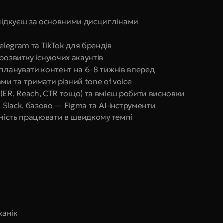
слідкуєш за основними дисциплінами
elegram та TikTok для брендів
розвитку існуючих акаунтів
 планувати контент на 6–8 тижнів вперед
 та тримати різний tone of voice
(ER, Reach, CTR тощо) та вмієш робити висновки
 Slack, базово — Figma та AI-інструменти
овність працювати в швидкому темпі
ханік