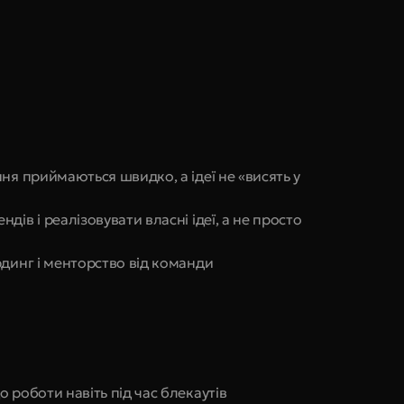
ня приймаються швидко, а ідеї не «висять у 
ів і реалізовувати власні ідеї, а не просто 
рдинг і менторство від команди
 роботи навіть під час блекаутів