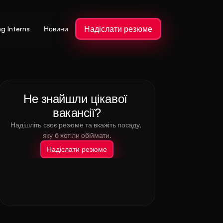
Надіслати резюме
ng Interns
Новини
Не знайшли цікавої 
вакансії?
Надішліть своє резюме та вкажіть посаду, 
яку б хотіли обіймати.
Надіслати резюме