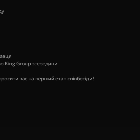
ду
давця
про King Group зсередини
просити вас на перший етап співбесіди!