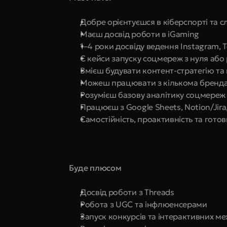
Добре орієнтуєшся в кіберспорті та 
Маєш досвід роботи в iGaming
1–4 роки досвіду ведення Instagram, T
Є кейси запуску соцмереж з нуля або 
Вмієш будувати контент-стратегію та
Можеш працювати з кількома брендами
Розумієш базову аналітику соцмереж 
Працюєш з Google Sheets, Notion/Jira,
Самостійність, проактивність та гот
Буде плюсом
Досвід роботи з Threads
Робота з UGC та інфлюенсерами
Запуск конкурсів та інтерактивних ме