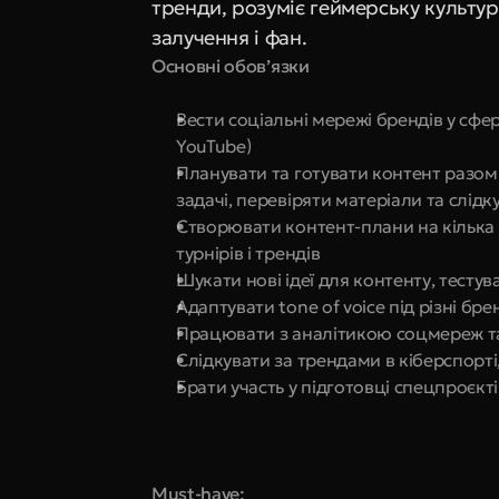
тренди, розуміє геймерську культур
залучення і фан.
Основні обов’язки
Вести соціальні мережі брендів у сфері
YouTube)
Планувати та готувати контент разом
задачі, перевіряти матеріали та слідк
Створювати контент-плани на кілька 
турнірів і трендів
Шукати нові ідеї для контенту, тесту
Адаптувати tone of voice під різні бр
Працювати з аналітикою соцмереж та
Слідкувати за трендами в кіберспорті
Брати участь у підготовці спецпроєкті
Must-have: