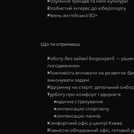
Розуміння трендів та мем-культури
Особистий інтерес до кіберспорту
Рівень англійської B2+
Що ти отримаєш
Роботу без зайвої бюрократії — рішен
погодженнях»
Можливість впливати на розвиток бренд
виконувати задачі
Підтримку на старті: детальний онбо
Турботу про комфорт і здоров’я:
медичне страхування
компенсацію спортзалу
компенсацію ланчів
Комфортний офіс у центрі Києва
Повністю обладнаний офіс, готовий до