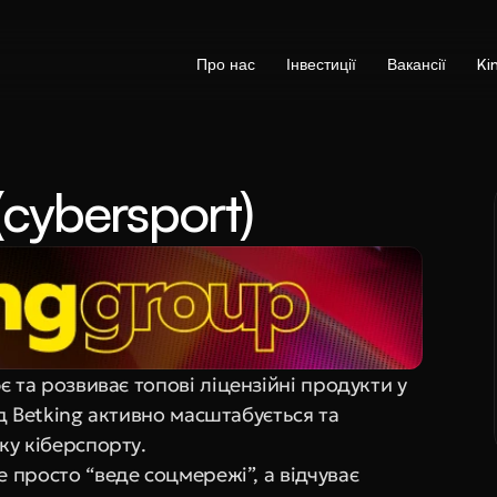
Про нас
Інвестиції
Вакансії
Ki
cybersport)
 та розвиває топові ліцензійні продукти у 
д Betking активно масштабується та 
ку кіберспорту.
просто “веде соцмережі”, а відчуває 