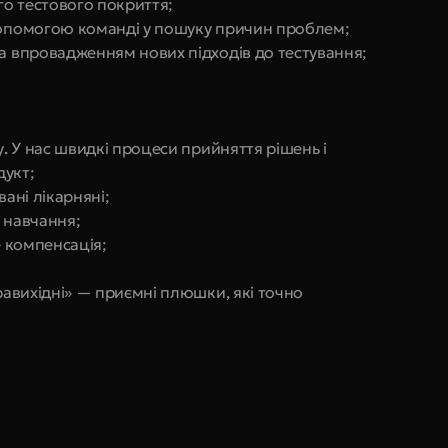
о тестового покриття;
 допомогою команді у пошуку причин проблем;
та впровадженням нових підходів до тестування;
у
.
 У нас швидкі процеси прийняття рішень і 
дукт;
вані лікарняні;
 навчання;
e компенсація;
равихідні» — приємні плюшки, які точно 