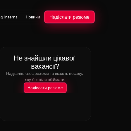
Надіслати резюме
ng Interns
Новини
Не знайшли цікавої 
вакансії?
Надішліть своє резюме та вкажіть посаду, 
яку б хотіли обіймати.
Надіслати резюме