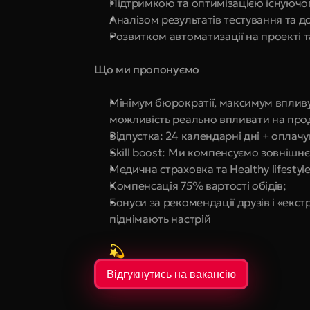
Підтримкою та оптимізацією існуючог
Аналізом результатів тестування та
Розвитком автоматизації на проекті 
Що ми пропонуємо
Мінімум бюрократії, максимум вплив
можливість реально впливати на про
Відпустка: 24 календарні дні + оплачу
Skill boost: Ми компенсуємо зовнішнє
Медична страховка та Healthy lifestyl
Компенсація 75% вартості обідів;
Бонуси за рекомендації друзів і «екст
піднімають настрій
Відгукнутись на вакансію