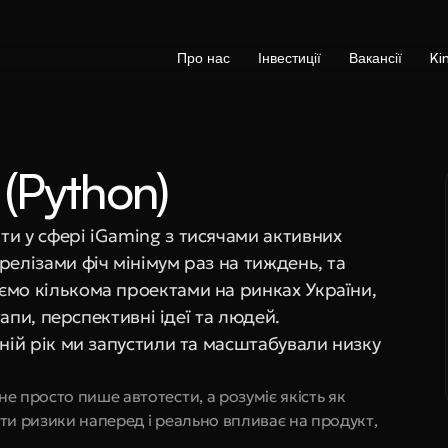
Про нас
Інвестиції
Вакансії
Ki
(Python)
и у сфері iGaming з тисячами активних 
елізами фіч мінімум раз на тиждень, та 
ємо кількома проектами на ринках України, 
ртапи, перспективні ідеї та людей.
ній рік ми запустили та масштабували низку 
 не просто пише автотести, а розуміє якість як 
чити ризики наперед і реально впливає на продукт, 