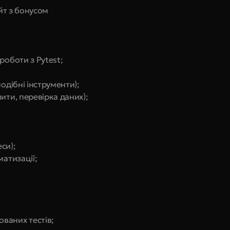
ейт з бонусом
роботи з Pytest;
одібні інструменти);
ити, перевірка даних);
еси);
матизації;
ваних тестів;