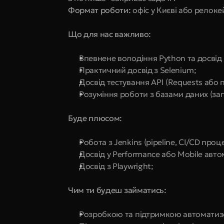
Формат роботи:
 офіс у Києві або релок
Що для нас важливо:
Впевнене володіння Python та досвід 
Практичний досвід з Selenium;
Досвід тестування API (Requests або п
Розуміння роботи з базами даних (зап
Буде плюсом:
Робота з Jenkins (pipeline, CI/CD проц
Досвід у Performance або Mobile авто
Досвід з Playwright;
Чим ти будеш займатись:
Розробкою та підтримкою автоматизо