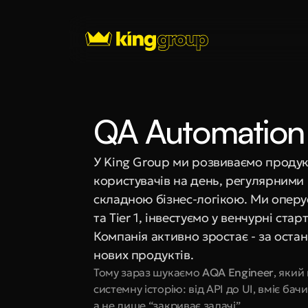
QA Automation 
У King Group ми розвиваємо продукт
користувачів на день, регулярними р
складною бізнес-логікою. Ми оперу
та Tier 1, інвестуємо у венчурні ста
Компанія активно зростає - за остан
нових продуктів.
Тому зараз шукаємо 
AQA Engineer
, який
системну історію: від API до UI, вміє ба
а не лише “закриває задачі”.