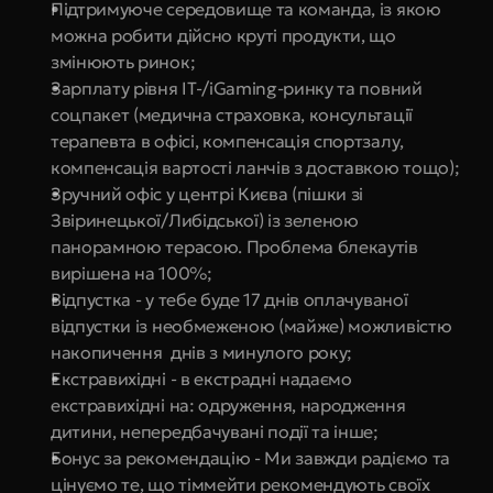
Підтримуюче середовище та команда, із якою 
можна робити дійсно круті продукти, що 
змінюють ринок;
Зарплату рівня IT-/iGaming-ринку та повний 
соцпакет (медична страховка, консультації 
терапевта в офісі, компенсація спортзалу, 
компенсація вартості ланчів з доставкою тощо);
Зручний офіс у центрі Києва (пішки зі 
Звіринецької/Либідської) із зеленою 
панорамною терасою. Проблема блекаутів 
вирішена на 100%;
Відпустка - у тебе буде 17 днів оплачуваної 
відпустки із необмеженою (майже) можливістю 
накопичення  днів з минулого року;
Екстравихідні - в екстрадні надаємо 
екстравихідні на: одруження, народження 
дитини, непередбачувані події та інше;
Бонус за рекомендацію - Ми завжди радіємо та 
цінуємо те, що тіммейти рекомендують своїх 