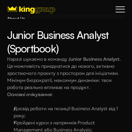
About Us
Blog
Junior Business Analyst 
Services
Process
(Sportbook)
Coming Soon
Наразі шукаємо в команду
 Junior Business Analyst
. 
King Interns
Це можливість приєднатися до нового, активно 
Legal
зростаючого проєкту з простором для ініціативи. 
404
Мінімум бюрократії, максимум динаміки: твоя 
робота реально впливає на продукт.
Book a call
Основні очікування:
Досвід роботи на позиції Business Analyst від 1 
року;
Пройдені курси з напрямків Product 
Management або Business Analysis;