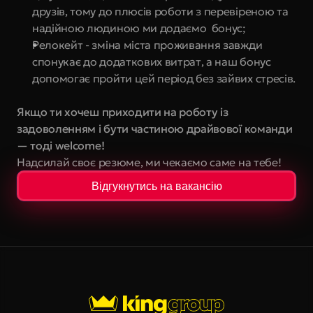
друзів, тому до плюсів роботи з перевіреною та 
надійною людиною ми додаємо  бонус;
Релокейт - зміна міста проживання завжди 
спонукає до додаткових витрат, а наш бонус 
допомогає пройти цей період без зайвих стресів.
Якщо ти хочеш приходити на роботу із 
задоволенням і бути частиною драйвової команди 
— тоді welcome!
Надсилай своє резюме, ми чекаємо саме на тебе!
Відгукнутись на вакансію