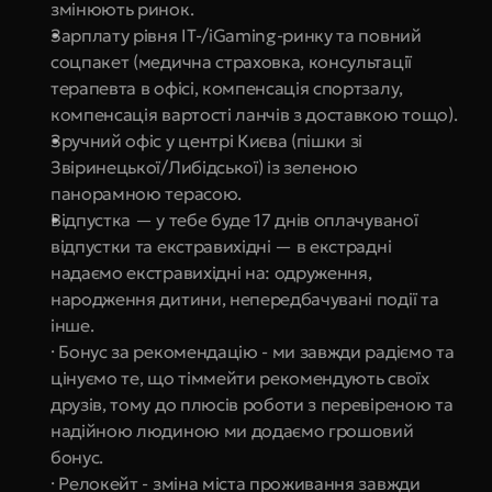
змінюють ринок.
Зарплату рівня IT-/iGaming-ринку та повний 
соцпакет (медична страховка, консультації 
терапевта в офісі, компенсація спортзалу, 
компенсація вартості ланчів з доставкою тощо).
Зручний офіс у центрі Києва (пішки зі 
Звіринецької/Либідської) із зеленою 
панорамною терасою.
Відпустка — у тебе буде 17 днів оплачуваної 
відпустки та екстравихідні — в екстрадні 
надаємо екстравихідні на: одруження, 
народження дитини, непередбачувані події та 
інше.
· Бонус за рекомендацію - ми завжди радіємо та 
цінуємо те, що тіммейти рекомендують своїх 
друзів, тому до плюсів роботи з перевіреною та 
надійною людиною ми додаємо грошовий 
бонус.
· Релокейт - зміна міста проживання завжди 