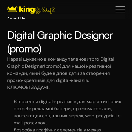
About Us
Blog
Digital Graphic Designer 
Services
Process
(promo)
Coming Soon
Наразі шукаємо в команду талановитого Digital 
King Interns
Graphic Designer(promo) для нашої креативної 
Legal
команди, який буде відповідати за створення 
404
промо-креативів для digital-каналів.
КЛЮЧОВІ ЗАДАЧІ:
Book a call
Створення digital-креативів для маркетингових 
потреб: рекламні банери, промоматеріали, 
контент для соціальних мереж, web-ресурсів і e-
mail-розсилок.
Розробка графічних елементів у межах 