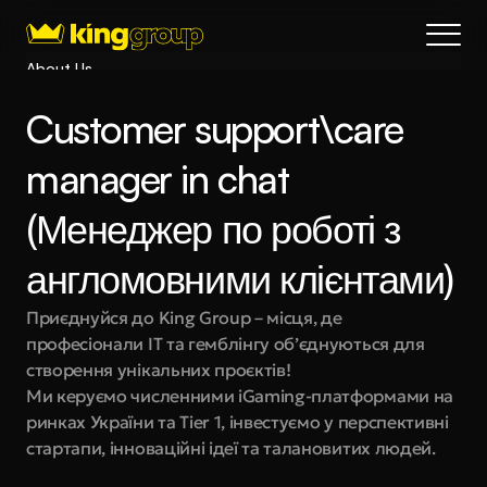
About Us
Blog
Customer support\care 
Services
Process
manager in chat 
Coming Soon
(Менеджер по роботі з 
King Interns
Legal
англомовними клієнтами)
404
Приєднуйся до King Group – місця, де 
Book a call
професіонали IT та гемблінгу об’єднуються для 
створення унікальних проєктів!
Ми керуємо численними iGaming-платформами на 
ринках України та Tier 1, інвестуємо у перспективні 
стартапи, інноваційні ідеї та талановитих людей.