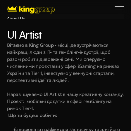
About Us
Blog
UI Artist
Services
Process
Вітаємо в King Group
 - місці, де зустрічаються 
найкращі люди з IT- та гемблінг-індустрії, щоб 
Coming Soon
разом робити дивовижні речі. Ми оперуємо 
King Interns
численними проєктами у сфері iGaming на ринках 
Legal
України та Tier 1, інвестуємо у венчурні стартапи, 
404
перспективні ідеї та людей.
Book a call
Наразі шукаємо 
UI Artist
 в нашу креативну команду.
Проєкт:
  мобільні додатки в сфері гемблінгу на 
ринок Tier-1.
 Що ти будеш робити:
Створювати графіку для застосунку та для його 