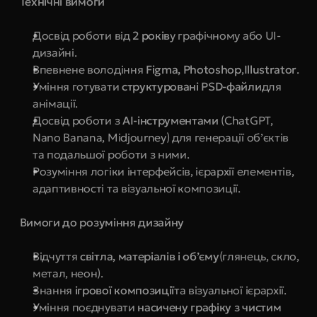
 Технічні вимоги
Досвід роботи від 
2 років
у графічному або UI-
дизайні.
Впевнене володіння 
Figma, Photoshop
,
Illustrator
.
Уміння готувати 
структуровані PSD-файли
для 
анімації.
Досвід роботи з 
AI-інструментами 
(ChatGPT, 
Nano Banana, Midjourney) для генерації обʼєктів 
та подальшої роботи з ними.
Розуміння логіки інтерфейсів, ієрархії елементів, 
адаптивності та візуальної композиції.
 Вимоги до розуміння дизайну
Відчуття 
світла, матеріалів і об’єму
(глянець, скло, 
метал, неон).
Знання 
ігрової композиції
та візуальної ієрархії.
Уміння поєднувати 
насичену графіку з чистим 