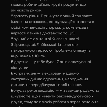
можна робити дійсно круті продукти, що 
змінюють ринок.
Зарплату рівня IT-ринку та повний соцпакет 
(медична страховка, консультації терапевта в 
офісі, компенсація спортзалу, компенсація 
вартості ланчів з доставкою тощо).
Зручний офіс у центрі Києва (пішки зі 
Звіринецької/Либідської) із зеленою 
панорамною терасою. Проблема блекаутів 
вирішена на 100%.
Відпустка — у тебе буде 17 днів оплачуваної 
відпустки.
Екстравихідні — в екстрадні надаємо 
екстравихідні на: одруження, народження 
дитини, непередбачувані події та інше.
Бонус за рекомендацію — ми завжди радіємо та 
цінуємо те, що тіммейти рекомендують своїх 
друзів, тому до плюсів роботи з перевіреною та 