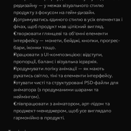
редизайну — у межах візуального стилю 
продукту з фокусом на гейм-дизайн.
Дотримуватись єдиного стилю в усіх елементах і 
фічах, щоб продукт мав цілісний вигляд.
Створювати глянцеві та об’ємні елементи 
інтерфейсу — монети, бейджі, кнопки, прогрес-
бари, іконки тощо.
Працювати з UI-композицією: відступи, 
пропорції, баланс і візуальна ієрархія.
Продумувати логіку анімації — як мають 
рухатись світло, тіні та елементи інтерфейсу.
Готувати чисті та структуровані PSD-файли для 
аніматора (з продуманими шарами та 
неймінгом).
Співпрацювати з аніматором, арт-лідом та 
проджект-менеджером, щоб усе виглядало 
гармонійно в продукті.