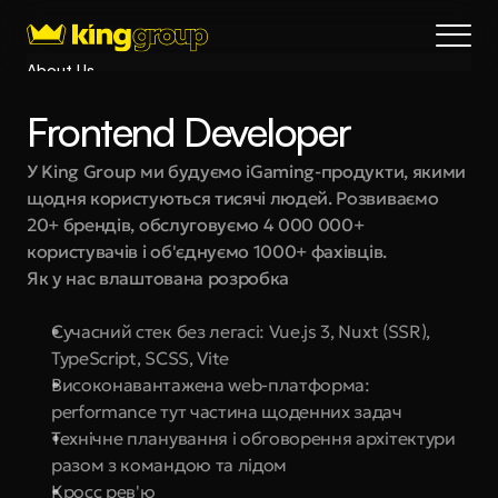
About Us
Blog
Frontend Developer
Services
Process
У King Group ми будуємо iGaming-продукти, якими 
щодня користуються тисячі людей. Розвиваємо 
Coming Soon
20+ брендів, обслуговуємо 4 000 000+ 
King Interns
користувачів і об'єднуємо 1000+ фахівців.
Legal
Як у нас влаштована розробка
404
Сучасний стек без легасі: Vue.js 3, Nuxt (SSR), 
Book a call
TypeScript, SCSS, Vite
Високонавантажена web-платформа: 
performance тут частина щоденних задач
Технічне планування і обговорення архітектури 
разом з командою та лідом
Кросс рев'ю