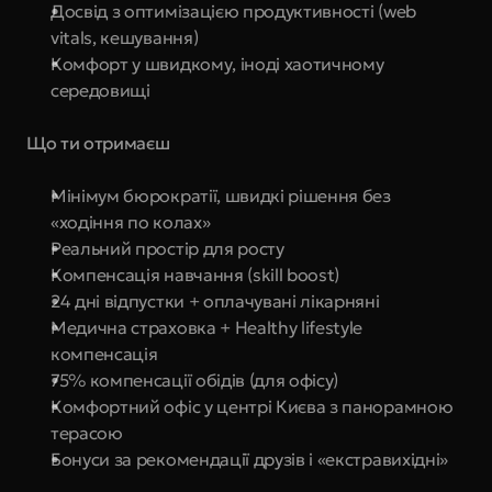
Досвід з оптимізацією продуктивності (web 
vitals, кешування)
Комфорт у швидкому, іноді хаотичному 
середовищі
Що ти отримаєш
Мінімум бюрократії, швидкі рішення без 
«ходіння по колах»
Реальний простір для росту
Компенсація навчання (skill boost)
24 дні відпустки + оплачувані лікарняні
Медична страховка + Healthy lifestyle 
компенсація
75% компенсації обідів (для офісу)
Комфортний офіс у центрі Києва з панорамною 
терасою
Бонуси за рекомендації друзів і «екстравихідні»