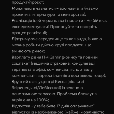
продукт/проєкт;
Можливість навчатися – або навчати (маємо 
проєкти з інтернатури та менторства);
Реалізація ідей через власні проєкти - Не бійтесь 
експериментувати! Пропонуйте та овнеріть 
процес реалізації;
Підтримуюче середовище та команда, із якою 
можна робити дійсно круті продукти, що 
змінюють ринок;
Зарплату рівня IT-/iGaming-ринку та повний 
соцпакет (медична страховка, консультації 
терапевта в офісі, компенсація спортзалу, 
компенсація вартості ланчів з доставкою тощо);
Зручний офіс у центрі Києва (пішки зі 
Звіринецької/Либідської) із зеленою 
панорамною терасою. Проблема блекаутів 
вирішена на 100%;
Відпустка - у тебе буде 17 днів оплачуваної 
відпустки із необмеженою (майже) можливістю 