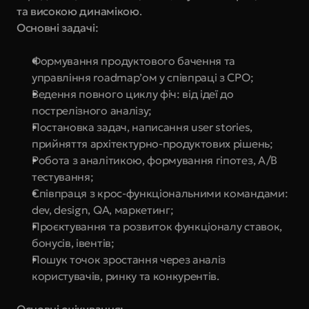
та високою динамікою
.
Основні задачі:
Формування продуктового бачення та 
управління roadmap’ом у співпраці з CPO;
Ведення повного циклу фіч: від ідеї до 
пострелізного аналізу;
Постановка задач, написання user stories, 
прийняття архітектурно-продуктових рішень;
Робота з аналітикою, формування гіпотез, A/B 
тестування;
Співпраця з крос-функціональними командами: 
dev, design, QA, маркетинг;
Проєктування та розвиток функціоналу ставок, 
бонусів, івентів;
Пошук точок зростання через аналіз 
користувачів, ринку та конкурентів.