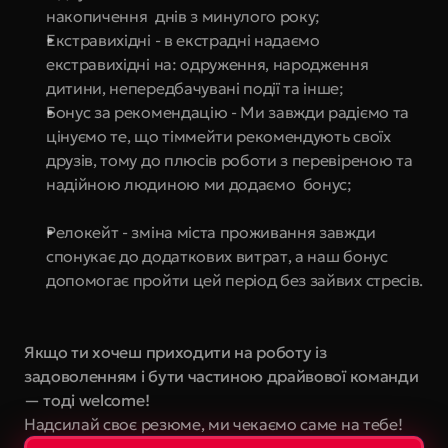
накопичення  днів з минулого року;
Екстравихідні - в екстрадні надаємо 
екстравихідні на: одруження, народження 
дитини, непередбачувані події та інше;
Бонус за рекомендацію - Ми завжди радіємо та 
цінуємо те, що тіммейти рекомендують своїх 
друзів, тому до плюсів роботи з перевіреною та 
надійною людиною ми додаємо  бонус;
Релокейт - зміна міста проживання завжди 
спонукає до додаткових витрат, а наш бонус 
допомогає пройти цей період без зайвих стресів.
Якщо ти хочеш приходити на роботу із 
задоволенням і бути частиною драйвової команди 
— тоді welcome!
Надсилай своє резюме, ми чекаємо саме на тебе!