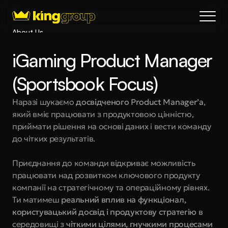
About Us
Blog
iGaming Product Manager 
Services
Process
(Sportsbook Focus)
Coming Soon
Наразі шукаємо 
досвідченого Product Manager’a
, 
King Interns
який вміє працювати з продуктовою цінністю, 
Legal
приймати рішення на основі даних і вести команду 
404
до чітких результатів.
Book a call
Приєднання до команди відкриває можливість 
працювати над розвитком ключового продукту 
компанії на стратегічному та операційному рівнях. 
Ти матимеш 
реальний вплив на функціонал, 
користувацький досвід і продуктову стратегію
 в 
середовищі з 
чіткими цілями, гнучкими процесами 