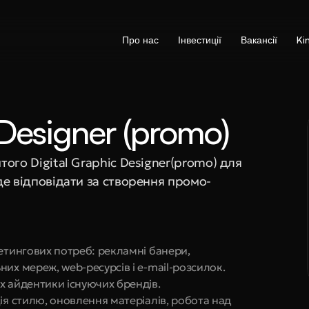
Про нас
Інвестиції
Вакансії
Ki
 Designer (promo)
ого Digital Graphic Designer(promo) для 
де відповідати за створення промо-
етингових потреб: рекламні банери, 
их мереж, web-ресурсів і e-mail-розсилок.
х айдентики існуючих брендів.
ія стилю, оновлення матеріалів, робота над 