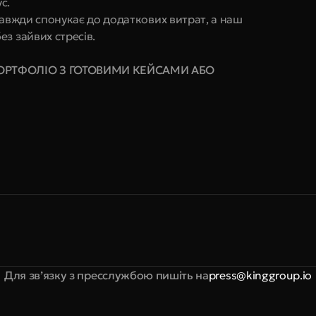
с.
завжди спонукає до додаткових витрат, а наш 
з зайвих стресів.
ОРТФОЛІО З ГОТОВИМИ КЕЙСАМИ АБО 
Для зв’язку з пресслужбою пишіть на
press@kinggroup.io