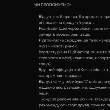
МИ ПРОПОНУЄМО:
Відсутність бюрократії в процесах пр
впливати на продукт/проєкт.
Реалізація ідей через власні проєкти 
овнеріть процес реалізації.
Підтримуюче середовище та команда, 
що змінюють ринок.
Зарплату рівня IT-/iGaming-ринку та 
терапевта в офісі, компенсація спортз
тощо).
Зручний офіс у центрі Києва (пішки зі
панорамною терасою.
Відпустка — у тебе буде 17 днів оплачу
надаємо екстравихідні на: одруження,
інше.
· Бонус за рекомендацію - ми завжди 
рекомендують своїх друзів, тому до п