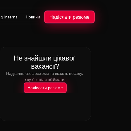
Надіслати резюме
ng Interns
Новини
Не знайшли цікавої 
вакансії?
Надішліть своє резюме та вкажіть посаду, 
яку б хотіли обіймати.
Надіслати резюме