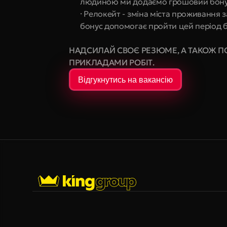
людиною ми додаємо грошовий бону
· Релокейт - зміна міста проживання 
бонус допомогає пройти цей період бе
НАДСИЛАЙ СВОЄ РЕЗЮМЕ, А ТАКОЖ П
ПРИКЛАДАМИ РОБІТ.
Відгукнутись на вакансію