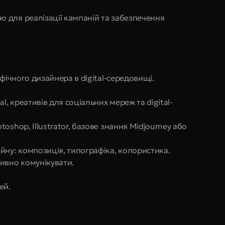
для реалізації кампаній та забезпечення 
афічного дизайнера в digital-середовищі.
l, креативів для соціальних мереж та digital-
shop, Illustrator, базове знання Midjourney або 
йну: композиція, типографіка, колористика.
ивно комунікувати.
ей.