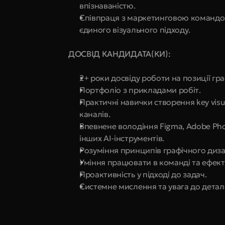
впізнаваністю.
Співпраця з маркетинговою командою 
єдиного візуального підходу.
ДОСВІД КАНДИДАТА(КИ):
2+ роки досвіду роботи на позиції гр
Портфоліо з прикладами робіт.
Практичні навички створення key visua
каналів.
Впевнене володіння Figma, Adobe Photo
інших AI-інструментів.
Розуміння принципів графічного диза
Уміння працювати в команді та ефект
Проактивність у підході до задач.
Системне мислення та увага до детал