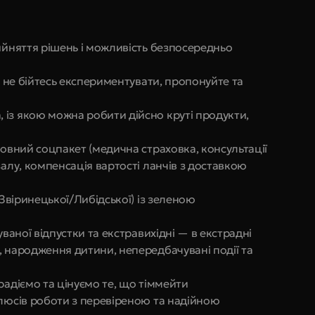
ийняття рішень і можливість безпосередньо 
- не бійтесь експериментувати, пропонуйте та 
із якою можна робити дійсно круті продукти, 
повний соцпакет (медична страховка, консультації 
алу, компенсація вартості ланчів з доставкою 
 Звіринецької/Либідської) із зеленою 
ваної відпустки та екстравихідні — в екстрадні 
 народження дитини, непередбачувані події та 
радіємо та цінуємо те, що тіммейти 
люсів роботи з перевіреною та надійною 