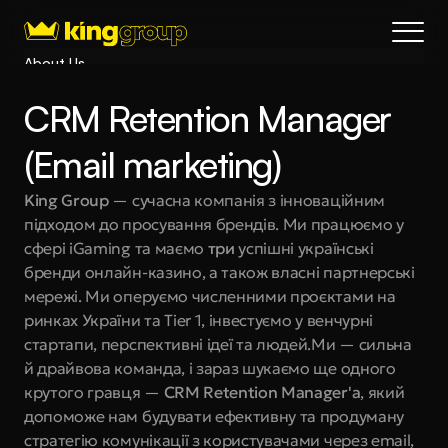
About Us
Blog
CRM Retention Manager 
Services
Process
(Email marketing)
Coming Soon
King Group
 — сучасна компанія з інноваційним 
King Interns
підходом до просування брендів. Ми працюємо у 
Legal
сфері iGaming та маємо 
три 
успішні українські 
404
бренди онлайн-казино, а також власні партнерські 
мережі. Ми оперуємо численними проєктами на 
Book a call
ринках України та Tier 1, інвестуємо у венчурні 
стартапи, перспективні ідеї та людей.Ми — сильна 
й драйвова команда, і зараз шукаємо ще одного 
крутого гравця — 
CRM Retention Manager'а
, який 
допоможе нам будувати ефективну та продуману 
стратегію комунікації з користувачами через email, 