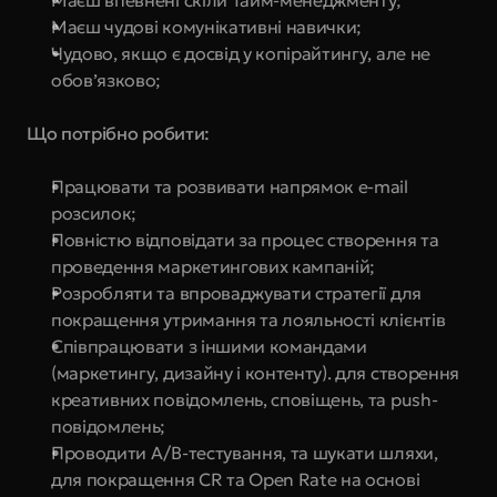
Маєш впевнені скіли Тайм-менеджменту;
Маєш чудові комунікативні навички;
Чудово, якщо є досвід у копірайтингу, але не 
обов’язково;
Що потрібно робити:
Працювати та розвивати напрямок e-mail 
розсилок;
Повністю відповідати за процес створення та 
проведення маркетингових кампаній;
Розробляти та впроваджувати стратегії для 
покращення утримання та лояльності клієнтів
Співпрацювати з іншими командами 
(маркетингу, дизайну і контенту). для створення 
креативних повідомлень, сповіщень, та push-
повідомлень;
Проводити A/B-тестування, та шукати шляхи, 
для покращення CR та Open Rate на основі 