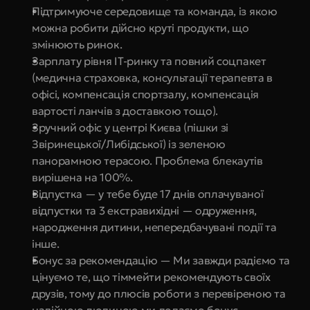
Підтримуюче середовище та команда, із якою 
можна робити дійсно круті продукти, що 
змінюють ринок.
Зарплату рівня IT-ринку та повний соцпакет 
(медична страховка, консультації терапевта в 
офісі, компенсація спортзалу, компенсація 
вартості ланчів з доставкою тощо).
Зручний офіс у центрі Києва (пішки зі 
Звіринецької/Либідської) із зеленою 
панорамною терасою. Проблема блекаутів 
вирішена на 100%.
Відпустка — у тебе буде 17 днів оплачуваної 
відпустки та 3 екстравихідні — одруження, 
народження дитини, непередбачувані події та 
інше.
Бонус за рекомендацію — Ми завжди радіємо та 
цінуємо те, що тіммейти рекомендують своїх 
друзів, тому до плюсів роботи з перевіреною та 