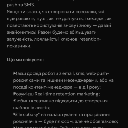
push та SMS.
Якщо ти знаєш, як створювати розсилки, які 
відкривають, пуші, які не дратують, і меседжі, які 
повертають користувачів знову і знову — давай 
знайомитись! Разом будемо збільшувати 
залученість, лояльність і ключові retention-
показники.
Що ми очікуємо:
Маєш досвід роботи з email, sms, web-push-
розсилками та іншими месенджерами, або на 
посаді контент-менеджера — від 1 року;
Розумієш Real-time retention marketing;
Любиш креативно підходити до створення 
шаблонів листів;
"З'їв собаку" на налаштуванні та прогріванні 
розсилачів — буде плюсом, але не обов’язково;