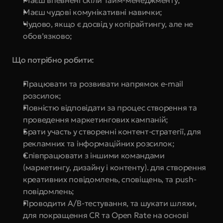
Маєш впевнені скіли Тайм-менеджменту;
Маєш чудові комунікативні навички;
Чудово, якщо є досвід у копірайтингу, але не 
обов’язково;
Що потрібно робити:
Працювати та розвивати напрямок e-mail 
розсилок;
Повністю відповідати за процес створення та 
проведення маркетингових кампаній;
Брати участь у створенні контент-стратегії, для 
рекламних та інформаційних розсилок;
Співпрацювати з іншими командами 
(маркетингу, дизайну і контенту). для створення 
креативних повідомлень, сповіщень, та push-
повідомлень;
Проводити A/B-тестування, та шукати шляхи, 
для покращення CR та Open Rate на основі 