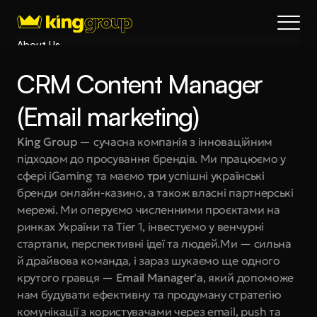
About Us
Blog
CRM Content Manager 
Services
Process
(Email marketing)
Coming Soon
King Group
 — сучасна компанія з інноваційним 
King Interns
підходом до просування брендів. Ми працюємо у 
Legal
сфері iGaming та маємо 
три 
успішні українські 
404
бренди онлайн-казино, а також власні партнерські 
мережі. Ми оперуємо численними проєктами на 
Book a call
ринках України та Tier 1, інвестуємо у венчурні 
стартапи, перспективні ідеї та людей.Ми — сильна 
й драйвова команда, і зараз шукаємо ще одного 
крутого гравця — 
Email Manager'а
, який допоможе 
нам будувати ефективну та продуману стратегію 
комунікації з користувачами через email, push та 