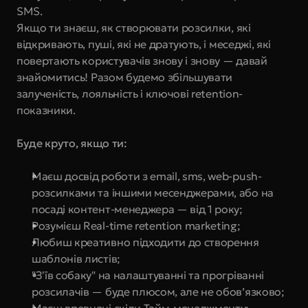
SMS.
Якщо ти знаєш, як створювати розсилки, які 
відкривають, пуші, які не дратують, і меседжі, які 
повертають користувачів знову і знову — давай 
знайомитись! Разом будемо збільшувати 
залученість, лояльність і ключові retention-
показники.
Буде круто, якщо ти:
Маєш досвід роботи з email, sms, web-push-
розсилками та іншими месенджерами, або на 
посаді контент-менеджера — від 1 року;
Розумієш Real-time retention marketing;
Любиш креативно підходити до створення 
шаблонів листів;
"З'їв собаку" на налаштуванні та прогріванні 
розсилачів — буде плюсом, але не обов’язково;