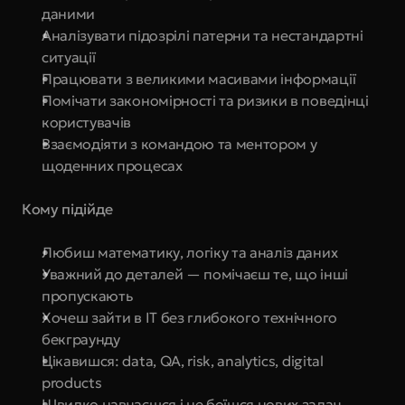
даними
Аналізувати підозрілі патерни та нестандартні 
ситуації
Працювати з великими масивами інформації
Помічати закономірності та ризики в поведінці 
користувачів
Взаємодіяти з командою та ментором у 
щоденних процесах
Кому підійде
Любиш математику, логіку та аналіз даних
Уважний до деталей — помічаєш те, що інші 
пропускають
Хочеш зайти в IT без глибокого технічного 
бекграунду
Цікавишся: data, QA, risk, analytics, digital 
products
Швидко навчаєшся і не боїшся нових задач