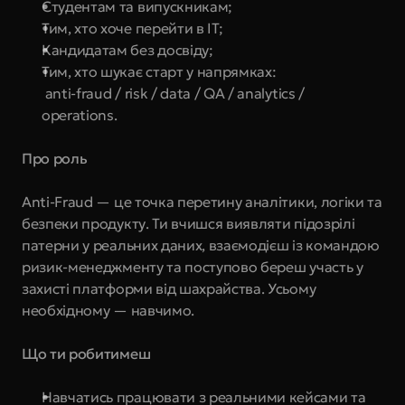
Студентам та випускникам;
Тим, хто хоче перейти в IT;
Кандидатам без досвіду;
Тим, хто шукає старт у напрямках:
 anti-fraud / risk / data / QA / analytics / 
operations.
Про роль
Anti-Fraud — це точка перетину аналітики, логіки та 
безпеки продукту. Ти вчишся виявляти підозрілі 
патерни у реальних даних, взаємодієш із командою 
ризик-менеджменту та поступово береш участь у 
захисті платформи від шахрайства. Усьому 
необхідному — навчимо.
Що ти робитимеш
Навчатись працювати з реальними кейсами та 