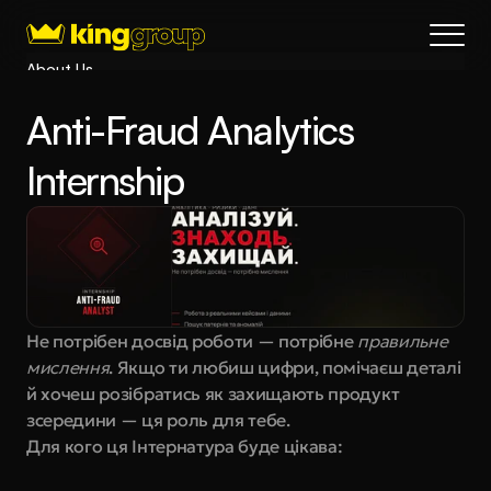
About Us
Blog
Anti-Fraud Analytics 
Services
Process
Internship
Coming Soon
King Interns
Legal
404
Book a call
Не потрібен досвід роботи — потрібне 
правильне 
мислення
. Якщо ти любиш цифри, помічаєш деталі 
й хочеш розібратись як захищають продукт 
зсередини — ця роль для тебе.
Для кого ця Інтернатура буде цікава: