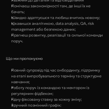
Уважний до деталей та відповідальний
Помічаєш закономірності там, де інші їх не 
бачать;
Швидко адаптуєшся та любиш вчитись новому;
Цікавишся аналітикою, data analysis, QA, risk 
management або безпекою даних;
Прагнеш розвитку, реалізації та сильної команди 
поруч.
Що ми пропонуємо
Повний супровід під час онбордингу, підтримку 
на етапі випробувального терміну та структурне 
навчання;
Роботу поруч із командою та ментором із 
регулярним фідбеком;
Гідну фіксовану ставку за кожну зміну;
Зручний позмінний графік: