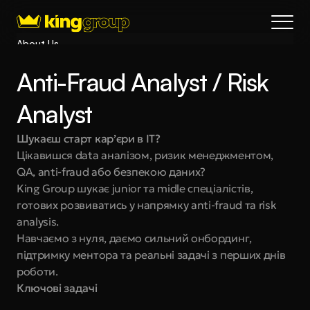
About Us
Blog
Anti-Fraud Analyst / Risk 
Services
Process
Analyst
Coming Soon
Шукаєш старт кар’єри в IT?
King Interns
Цікавишся data аналізом, ризик менеджментом, 
Legal
QA, anti-fraud або безпекою даних?
404
King Group шукає junior та midle спеціалістів, 
готових розвиватись у напрямку anti-fraud та risk 
Book a call
analysis.
Навчаємо з нуля, даємо сильний онбординг, 
підтримку ментора та реальні задачі з перших днів 
роботи.
Ключові задачі