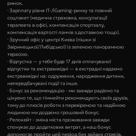
ринок.
· Зарплату рівня IT-/iGaming-ринку та повний 
соцпакет (медична страховка, консультації 
терапевта в офісі, компенсація спортзалу, 
компенсація вартості ланчів з доставкою тощо).
· Зручний офіс у центрі Києва (пішки зі 
Звіринецької/Либідської) із зеленою панорамною 
терасою.
· Відпустка — у тебе буде 17 днів оплачуваної 
відпустки та екстравихідні — в екстрадні надаємо 
екстравихідні на: одруження, народження дитини, 
непередбачувані події та інше.
· Бонус за рекомендацію - ми завжди радіємо та 
цінуємо те, що тіммейти рекомендують своїх друзів, 
тому до плюсів роботи з перевіреною та надійною 
людиною ми додаємо грошовий бонус.
· Релокейт - зміна міста проживання завжди 
спонукає до додаткових витрат, а наш бонус 
допомогає пройти цей період без зайвих стресів.