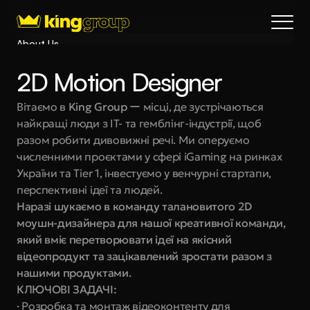
About Us
Blog
2D Motion Designer
Services
Process
Вітаємо в 
King Group
 ー місці, де зустрічаються 
найкращі люди з IT- та гемблінг-індустрії, щоб 
Coming Soon
разом робити дивовижні речі. Ми оперуємо 
King Interns
численними проєктами у сфері iGaming на ринках 
Legal
України та Tier 1, інвестуємо у венчурні стартапи, 
404
перспективні ідеї та людей.
Наразі шукаємо в команду талановитого 2D 
Book a call
моушн-дизайнера для нашої креативної команди, 
який вміє перетворювати ідеї на якісний 
відеопродукт та зацікавлений зростати разом з 
нашими продуктами.
КЛЮЧОВІ ЗАДАЧІ:
· 
Розробка та монтаж відеоконтенту для 