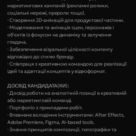
маркетингових кампаній (рекламні ролики, 
соціальні мережі, прероли тощо).
· Створення 2D-анімацій для продуктової частини.
· Моделювання та анімація сцен, персонажів і 
об'єктів із фокусом на динаміку та залучення 
глядача.
· Забезпечення візуальної цілісності контенту 
відповідно до стилю бренду.
· Співпраця з креативною командою для реалізації 
ідей та адаптації концептів у відеоформат.
ДОСВІД КАНДИДАТА(КИ):
· 
Досвід роботи на аналогічній позиції в креативній 
або маркетинговій команді.
· Портфоліо з прикладами робіт.
· Впевнене володіння інструментами: After Effects, 
Adobe Premiere, Figma, AI-based tools.
· Знання принципів композиції, типографіки та 