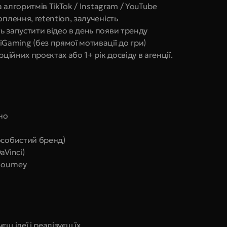
а алгоритмів TikTok / Instagram / YouTube
плення, retention, залученість
ь запустити відео в день появи тренду
Gaming (без прямої мотивації до гри)
ційних проєктах або 1+ рік досвіду в агенції.
но
особистий бренд)
aVinci)
journey
ш ідеї і реалізуєш їх