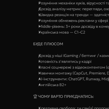
Розуміння механіки хуків, вірусності т
Досвід аналізу метрик: перегляди, охо
Швидка реакція на тренди — здатніст
Розуміння обмежень реклами у сфері i
Middle-рівень: 3+ роки досвіду в комер
Українська мова — C1–C2
БУДЕ ПЛЮСОМ
Досвід у ніші iGaming / беттинг / кази
Готовність з'являтись у кадрі
Власні соцмережі з відеоконтентом (
Навички монтажу (CapCut, Premiere, D
AI-інструменти: ChatGPT, Runway, Mid
Англійська B2+
🏆 ЧОМУ ВАРТО ПРИЄДНАТИСЬ:
Креативна свобода: ти сам(а) пропонує