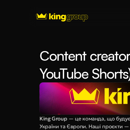
Сontent creator 
YouTube Shorts
King Group
 — це команда, що будує
України та Європи. Наші проєкти — 