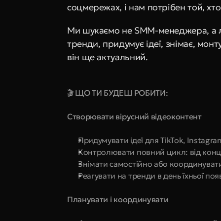
соцмережах, і нам потрібен той, хто
Ми шукаємо не SMM-менеджера, а 
тренди, придумує ідеї, знімає, монт
він ще актуальний.
🎬 ЩО ТИ БУДЕШ РОБИТИ:
Створювати вірусний відеоконтент
Придумувати ідеї для TikTok, Instagra
Контролювати повний цикл: від конце
Знімати самостійно або координуват
Реагувати на тренди в день їхньої по
Планувати і координувати