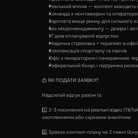
Реальний вплив — контент виходить 
Команда з монтажером та оператором
Зарплата вище ринку для сильного к
Без мікроменеджменту — довіра і ав
17 днів оплачуваної відпустки
Медична страховка + терапевт в офісі
Компенсація спортзалу та ланчів
Офіс з генератором і панорамною те
Реферальний бонус і підтримка рело
📩 ЯК ПОДАТИ ЗАЯВКУ?
Надсилай відгук разом із:
1️⃣ 2–3 посилання на реальні відео (TikTok
охопленнями або скрінами аналітики
2️⃣ Зразок контент-плану на 2 тижні (іс