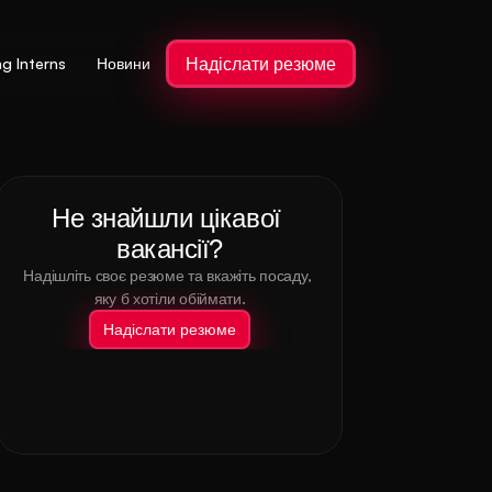
Надіслати резюме
ng Interns
Новини
Не знайшли цікавої 
вакансії?
Надішліть своє резюме та вкажіть посаду, 
яку б хотіли обіймати.
Надіслати резюме