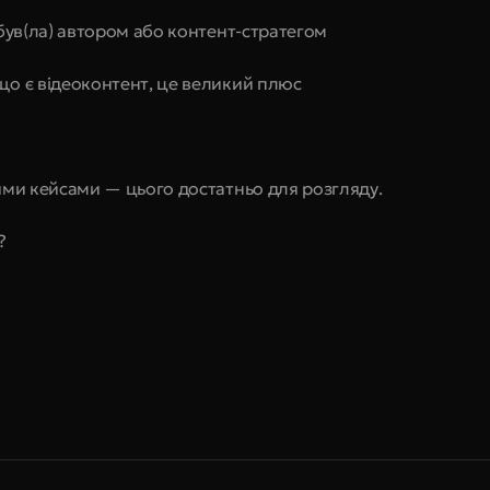
 був(ла) автором або контент-стратегом
що є відеоконтент, це великий плюс
ими кейсами — цього достатньо для розгляду.
?