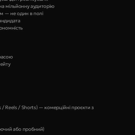
на мільйонну аудиторію
 — не один в полі
андидата
тономність
расою
кейту
 / Reels / Shorts) — комерційні проєкти з 
нуючий або пробний)