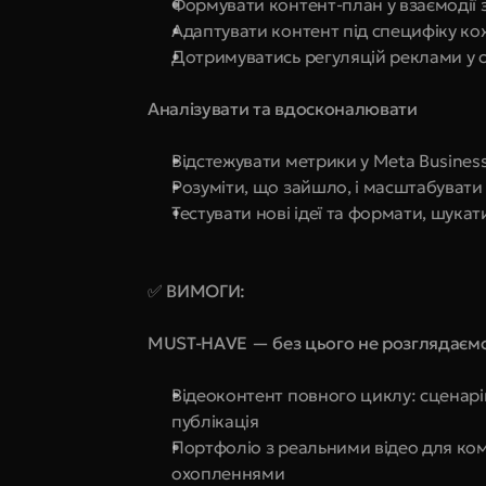
Формувати контент-план у взаємоді
Адаптувати контент під специфіку кож
Дотримуватись регуляцій реклами у с
Аналізувати та вдосконалювати
Відстежувати метрики у Meta Business,
Розуміти, що зайшло, і масштабувати
Тестувати нові ідеї та формати, шука
✅ ВИМОГИ:
MUST-HAVE — без цього не розглядаєм
Відеоконтент повного циклу: сценар
публікація
Портфоліо з реальними відео для ком
охопленнями