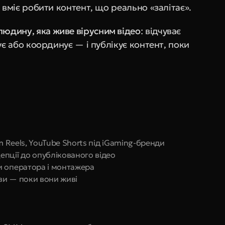
 вміє робити контент, що реально «залітає».
людину, яка живе вірусним відео
: відчуває 
ує або координує — і публікує контент, поки 
m Reels, YouTube Shorts під iGaming-бренди
пції до опублікованого відео
и оператора і монтажера
яви — поки вони живі