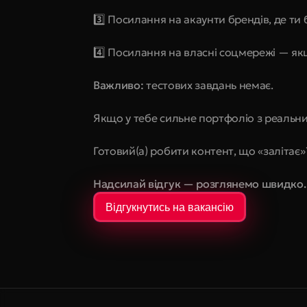
3️⃣ Посилання на акаунти брендів, де ти
4️⃣ Посилання на власні соцмережі — як
Важливо:
 тестових завдань немає.
Якщо у тебе сильне портфоліо з реальн
Готовий(а) робити контент, що «залітає»
Надсилай відгук — розглянемо швидко.
Відгукнутись на вакансію