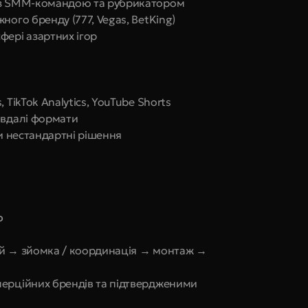
ї з SMM-командою та рубрикатором
ного бренду (777, Vegas, BetKing)
фері азартних ігор
 TikTok Analytics, YouTube Shorts
 вдалі формати
ти нестандартні рішення
о
ій → зйомка / координація → монтаж → 
ерційних брендів та підтвердженими 