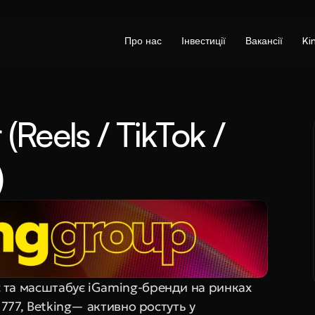
Про нас
Інвестиції
Вакансії
Ki
(Reels / TikTok / 
)
 та масштабує iGaming-бренди на ринках 
777, Betking— активно ростуть у 