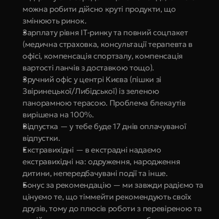
можна робити дійсно круті продукти, що 
змінюють ринок.
Зарплату рівня IT-ринку та повний соцпакет 
(медична страховка, консультації терапевта в 
офісі, компенсація спортзалу, компенсація 
вартості ланчів з доставкою тощо).
Зручний офіс у центрі Києва (пішки зі 
Звіринецької/Либідської) із зеленою 
панорамною терасою. Проблема блекаутів 
вирішена на 100%.
Відпустка — у тебе буде 17 днів оплачуваної 
відпустки.
Екстравихідні — в екстрадні надаємо 
екстравихідні на: одруження, народження 
дитини, непередбачувані події та інше.
Бонус за рекомендацію — ми завжди радіємо та 
цінуємо те, що тіммейти рекомендують своїх 
друзів, тому до плюсів роботи з перевіреною та 