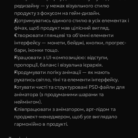
редизайну — у межах візуального стилю 
продукту з фокусом на гейм-дизайн.
Дотримуватись єдиного стилю в усіх елементах і 
фічах, щоб продукт мав цілісний вигляд.
Створювати глянцеві та об’ємні елементи 
інтерфейсу — монети, бейджі, кнопки, прогрес-
бари, іконки тощо.
Працювати з UI-композицією: відступи, 
пропорції, баланс і візуальна ієрархія.
Продумувати логіку анімації — як мають 
рухатись світло, тіні та елементи інтерфейсу.
Готувати чисті та структуровані PSD-файли для 
аніматора (з продуманими шарами та 
неймінгом).
Співпрацювати з аніматором, арт-лідом та 
проджект-менеджером, щоб усе виглядало 
гармонійно в продукті.