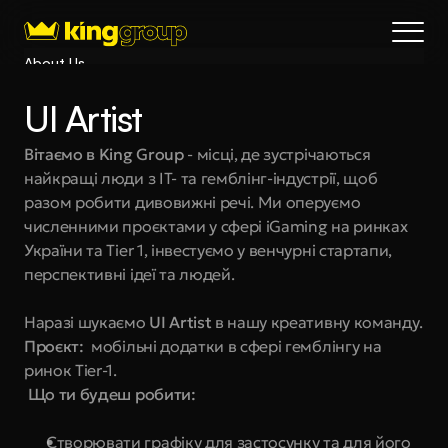
About Us
Blog
UI Artist
Services
Process
Вітаємо в King Group
 - місці, де зустрічаються 
найкращі люди з IT- та гемблінг-індустрії, щоб 
Coming Soon
разом робити дивовижні речі. Ми оперуємо 
King Interns
численними проєктами у сфері iGaming на ринках 
Legal
України та Tier 1, інвестуємо у венчурні стартапи, 
404
перспективні ідеї та людей.
Book a call
Наразі шукаємо 
UI Artist
 в нашу креативну команду.
Проєкт:
  мобільні додатки в сфері гемблінгу на 
ринок Tier-1.
 Що ти будеш робити:
Створювати графіку для застосунку та для його 