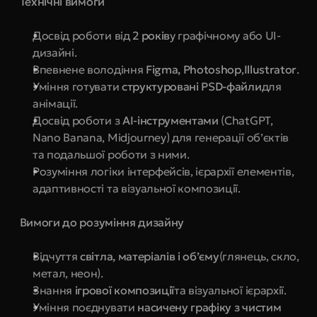
 Технічні вимоги
Досвід роботи від 
2 років
у графічному або UI-
дизайні.
Впевнене володіння 
Figma, Photoshop
,
Illustrator
.
Уміння готувати 
структуровані PSD-файли
для 
анімації.
Досвід роботи з 
AI-інструментами 
(ChatGPT, 
Nano Banana, Midjourney) для генерації обʼєктів 
та подальшої роботи з ними.
Розуміння логіки інтерфейсів, ієрархії елементів, 
адаптивності та візуальної композиції.
 Вимоги до розуміння дизайну
Відчуття 
світла, матеріалів і об’єму
(глянець, скло, 
метал, неон).
Знання 
ігрової композиції
та візуальної ієрархії.
Уміння поєднувати 
насичену графіку з чистим 