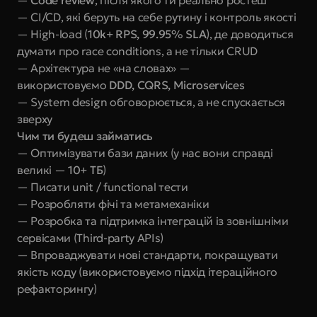
— 
Code review
, після якого ти реально ростеш
— CI/CD, які беруть на себе рутину і контроль якості
— High-load (
10k+ RPS, 99.95% SLA
), де доводиться 
думати про race conditions, а не тільки CRUD
— Архітектура не «на словах» — 
використовуємо 
DDD, CQRS, Microservices
— System design обговорюється, а не спускається 
зверху
Чим ти будеш займатись
— Оптимізувати бази даних (у нас вони справді 
великі — 
10+ ТБ
)
— Писати unit / functional тести
— Розробляти фічі та метамеханіки
— Розробка та підтримка інтеграцій із зовнішніми 
сервісами (Third-party APIs)
— Впроваджувати нові стандарти, покращувати 
якість коду (використовуємо підхід ітераційного 
рефакторингу)