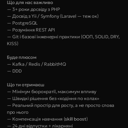
Що для нас важливо
— 3+ роки досвіду з PHP
— Досвід з Yii / Symfony (Laravel — теж ок)
— PostgreSQL
— Розуміння REST API
— Git і базові інженерні практики (ООП, SOLID, DRY, 
KISS)
Буде плюсом
— Kafka / Redis / RabbitMQ
— DDD
Що ти отримаєш
— Мінімум бюрократії, максимум впливу
— Швидкі рішення без «ходіння по колах»
— Реальний простір для росту, а не просто слова 
про нього
— Компенсація навчання (
skill boost
)
— 24 дні відпустки + лікарняні