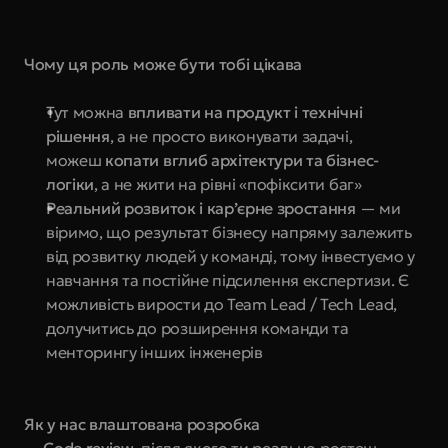
Чому ця роль може бути тобі цікава
Тут можна 
впливати на продукт і технічні 
рішення
, а не просто виконувати задачі, 
можеш 
копати вглиб архітектури та бізнес-
логіки
, а не жити на рівні «пофіксити баг»
Реальний розвиток і кар’єрне зростання
 — ми 
віримо, що результат бізнесу напряму залежить 
від розвитку людей у команді, тому інвестуємо у 
навчання та постійне підсилення експертизи. Є 
можливість вирости до Team Lead / Tech Lead, 
долучитись до розширення команди та 
менторингу інших інженерів
Як у нас влаштована розробка