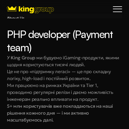
About Us
Blog
PHP developer (Payment 
Services
Process
team)
Coming Soon
У 
King Group
 ми будуємо iGaming-продукти, якими 
King Interns
щодня користуються тисячі людей.
Legal
Це не про «підтримку легасі» — це про складну 
404
логіку, high-load і постійний розвиток.
Ми працюємо на ринках України та Tier 1, 
Book a call
проводимо регулярні релізи і даємо можливість 
інженерам реально впливати на продукт.
5+ млн користувачів вже покладаються на наші 
рішення кожного дня — і ми активно 
масштабуємось далі.