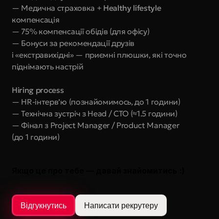
— Медична страховка +
 Healthy lifestyle
компенсація
— 75% компенсації обідів (для офісу)
— Бонуси за рекомендації друзів 
і «екстравихідні» — приємні плюшки, які точно 
піднімають настрій
Hiring process
— HR-інтерв’ю (познайомимось, до 1 години)
— Технічна зустріч з Head / CTO (≈1.5 години)
— Фінал з Project Manager / Product Manager 
(до 1 години)
Якщо це про тебе — давай знайомитись :)
Відгукнутись
Написати рекрутеру