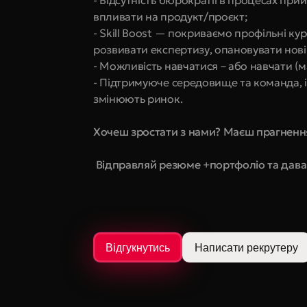
- Відсутність бюрократії в процесах при
впливати на продукт/проєкт;
- Skill Boost — покриваємо профільні кур
розвивати експертизу, опановувати нові 
- Можливість навчатися – або навчати (м
- Підтримуюче середовище та команда, і
змінюють ринок.
Хочеш зростати з нами? Маєш прагнення
 Відправляй резюме +портфоліо та дав
Відгукнутись
Написати рекрутеру