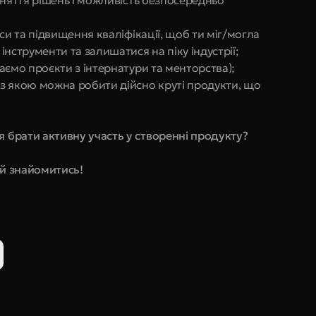
йняття рішень і можливість безпосередньо 
си та підвищення кваліфікації, щоб ти міг/могла 
інструменти та залишатися на піку індустрії;
аємо проєкти з інтернатури та менторства);
з якою можна робити дійсно круті продукти, що 
 брати активну участь у створенні продукту?
ай знайомитись!