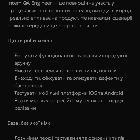
Intern QA Engineer — це повноцінна участь у 
процесах якості: те, що ти тестуєш, виходить у прод 
і реально впливає на продукт. Не навчальні сценарії 
— живе середовище з першого тижня.
Що ти робитимеш
Тестувати функціональність реальних продуктів 
вручну
Писати тест-кейси та чек-листи під нові фічі
Знаходити, фіксувати та описувати дефекти у 
баг-трекері
Тестувати мобільні платформи iOS та Android
Брати участь у регресійному тестуванні перед 
релізами
База, без якої ніяк
Розуміння теорії тестування та основних типів 