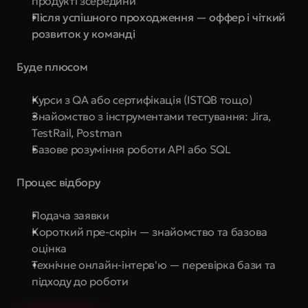
продукті зсередини
Після успішного проходження — оффер і чіткий 
розвиток у команді
Буде плюсом
Курси з QA або сертифікація (ISTQB тощо)
Знайомство з інструментами тестування: Jira, 
TestRail, Postman
Базове розуміння роботи API або SQL
Процес відбору
Подача заявки
Короткий пре-скрін — знайомство та базова 
оцінка
Технічне онлайн-інтерв'ю — перевірка бази та 
підходу до роботи