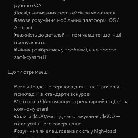
ручного QA
Досвід написання тест-кейсів та чек-листів
Базове розуміння мобільних платформ iOS / 
Android
Уважність до деталей — помічаєш те, що інші 
пропускають
Вміння розібратись у проблемі, а не просто 
зафіксувати її
Що ти отримаєш
Реальні задачі з першого дня — не "навчальні 
приклади" зі стандартних курсів
Ментора з QA-команди та регулярний фідбек на 
кожному етапі
Оплата $500/міс під час стажування, $600 — 
після успішного завершення
Розуміння як влаштована якість у high-load 