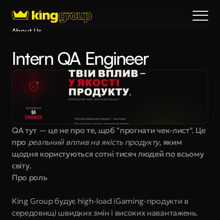
About Us
Blog
Intern QA Engineer
Services
Process
Coming Soon
King Interns
Legal
QA тут — це не про те, щоб "прогнати чек-лист". Це 
404
про 
реальний вплив на якість продукту
, яким 
Book a call
щодня користуються сотні тисяч людей по всьому 
світу.
Про роль
King Group будує high-load iGaming-продукти в 
середовищі швидких змін і високих навантажень. 