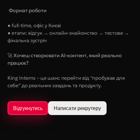
 Формат роботи
● full-time, офіс у Києві 
● етапи: відгук → онлайн-знайомство → тестове → 
фінальна зустріч
🚀 Хочеш створювати AI-контент, який реально 
працює?
King Interns – це шанс перейти від “пробував для 
себе” до реальних завдань та продукту.
Відгукнутись
Написати рекрутеру