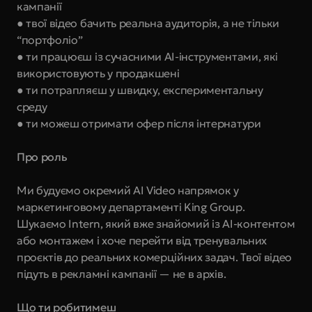
кампанії 
● твої відео бачить реальна аудиторія, а не тільки 
“портфоліо” 
● ти працюєш із сучасними AI-інструментами, які 
використовують у продакшені 
● ти потрапляєш у швидку, експериментальну 
среду 
● ти можеш отримати офер після інтернатури
Про роль
Ми будуємо окремий AI Video напрямок у 
маркетинговому департаменті King Group. 
Шукаємо Intern, який вже знайомий із AI-контентом 
або монтажем і хоче перейти від тренувальних 
проєктів до реальних комерційних задач. Твої відео 
підуть в рекламні кампанії — не в архів.
Що ти робитимеш