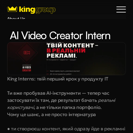
About Us
Blog
 AI Video Creator Intern
Services
Process
Coming Soon
King Interns
Legal
King Interns: твій перший крок у продукту IT
404
Book a call
Ти вже пробував AI-інструменти — тепер час 
застосувати їх там, де результат бачать 
реальні 
користувачі
, а не тільки папка портфоліо.
Чому це шанс, а не просто інтернатура
● ти створюєш контент, який одразу йде в рекламні 