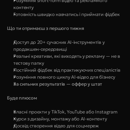
Розуміння short-form відео та рекламного 
контенту
Готовність швидко навчатись і приймати фідбек
Що ти отримаєш з першого тижня
Доступ до 20+ сучасних AI-інструментів у 
продакшен-середовищі
Реальні креативи, які виходять у рекламу — не в 
тестову папку
Постійний фідбек від практикуючих спеціалістів
Розуміння повного циклу AI-відео для бізнесу
За сильних результатів — оффер у штат
Буде плюсом
Власні проєкти у TikTok, YouTube або Instagram
Курси з дизайну, монтажу або AI-контенту
Досвід створення відео для соцмереж