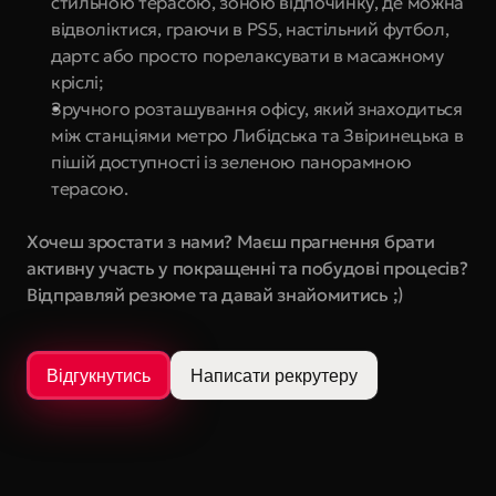
стильною терасою, зоною відпочинку, де можна 
відволіктися, граючи в PS5, настільний футбол, 
дартс або просто порелаксувати в масажному 
кріслі;
Зручного розташування офісу, який знаходиться 
між станціями метро Либідська та Звіринецька в 
пішій доступності із зеленою панорамною 
терасою.
Хочеш зростати з нами? Маєш прагнення брати 
активну участь у покращенні та побудові процесів? 
Відправляй резюме та давай знайомитись ;)
Відгукнутись
Написати рекрутеру