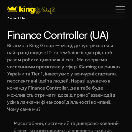
About Us
Blog
Finance Controller (UA)
Services
Process
Вітаємо в King Group ー місці, де зустрічаються 
найкращі люди з IT- та гемблінг-індустрії, щоб 
Coming Soon
разом робити дивовижні речі. Ми оперуємо 
King Interns
численними проєктами у сфері iGaming на ринках 
Legal
України та Tier 1, інвестуємо у венчурні стартапи, 
404
перспективні ідеї та людей. Наразі шукаємо в 
команду Finance Controller, де в тебе буде 
Book a call
можливість отримати досвід прямої взаємодії з 
усіма ланками фінансової діяльності компанії.
Чому саме ми?
Масштабний, системний та диверсифікований 
бізнес, котрий швидко та впевнено зростає 