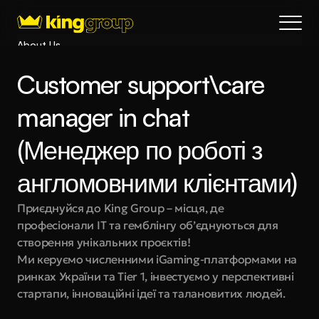
About Us
Blog
Customer support\care 
Services
Process
manager in chat 
Coming Soon
(Менеджер по роботі з 
King Interns
Legal
англомовними клієнтами)
404
Приєднуйся до King Group – місця, де 
Book a call
професіонали IT та гемблінгу об’єднуються для 
створення унікальних проєктів!
Ми керуємо численними iGaming-платформами на 
ринках України та Tier 1, інвестуємо у перспективні 
стартапи, інноваційні ідеї та талановитих людей.