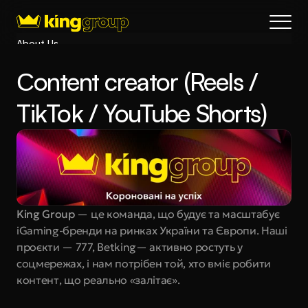
About Us
Blog
Сontent creator (Reels / 
Services
Process
TikTok / YouTube Shorts)
Coming Soon
King Interns
Legal
404
Book a call
King Group
 — це команда, що будує та масштабує 
iGaming-бренди на ринках України та Європи. Наші 
проєкти — 777, Betking— активно ростуть у 
соцмережах, і нам потрібен той, хто вміє робити 
контент, що реально «залітає».