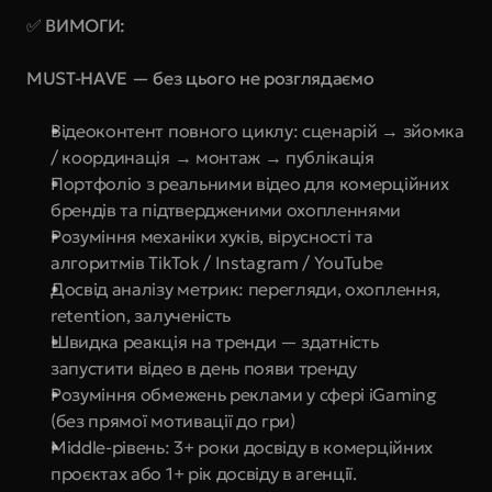
✅ ВИМОГИ:
MUST-HAVE — без цього не розглядаємо
Відеоконтент повного циклу: сценарій → зйомка 
/ координація → монтаж → публікація
Портфоліо з реальними відео для комерційних 
брендів та підтвердженими охопленнями
Розуміння механіки хуків, вірусності та 
алгоритмів TikTok / Instagram / YouTube
Досвід аналізу метрик: перегляди, охоплення, 
retention, залученість
Швидка реакція на тренди — здатність 
запустити відео в день появи тренду
Розуміння обмежень реклами у сфері iGaming 
(без прямої мотивації до гри)
Middle-рівень: 3+ роки досвіду в комерційних 
проєктах або 1+ рік досвіду в агенції.