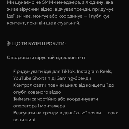
Ми шукаємо не SMM-менеджера, а 
людину, яка 
живе вірусним відео
: відчуває тренди, придумує 
ідеї, знімає, монтує або координує — і публікує 
контент, поки він ще актуальний.
🎬 ЩО ТИ БУДЕШ РОБИТИ:
Створювати вірусний відеоконтент
Придумувати ідеї для TikTok, Instagram Reels, 
YouTube Shorts під iGaming-бренди
Контролювати повний цикл: від концепції до 
опублікованого відео
Знімати самостійно або координувати 
оператора і монтажера
Реагувати на тренди в день їхньої появи — поки 
вони живі