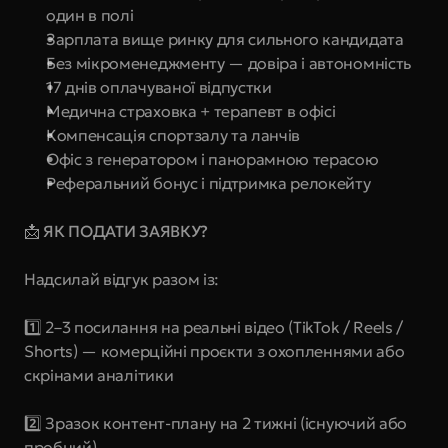
один в полі
Зарплата вище ринку для сильного кандидата
Без мікроменеджменту — довіра і автономність
17 днів оплачуваної відпустки
Медична страховка + терапевт в офісі
Компенсація спортзалу та ланчів
Офіс з генератором і панорамною терасою
Реферальний бонус і підтримка релокейту
📩 ЯК ПОДАТИ ЗАЯВКУ?
Надсилай відгук разом із:
1️⃣ 2–3 посилання на реальні відео (TikTok / Reels / 
Shorts) — комерційні проєкти з охопленнями або 
скрінами аналітики
2️⃣ Зразок контент-плану на 2 тижні (існуючий або 
пробний)