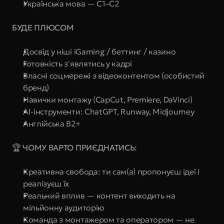
Українська мова — C1–C2
БУДЕ ПЛЮСОМ
Досвід у ніші iGaming / беттинг / казино
Готовність з'являтись у кадрі
Власні соцмережі з відеоконтентом (особистий 
бренд)
Навички монтажу (CapCut, Premiere, DaVinci)
AI-інструменти: ChatGPT, Runway, Midjourney
Англійська B2+
🏆 ЧОМУ ВАРТО ПРИЄДНАТИСЬ:
Креативна свобода: ти сам(а) пропонуєш ідеї і 
реалізуєш їх
Реальний вплив — контент виходить на 
мільйонну аудиторію
Команда з монтажером та оператором — не 