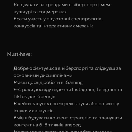
Слідкувати за трендами в кіберспорті, мем-
культурі та соцмережах
Брати участь у підготовці спецпроєктів, 
конкурсів та інтерактивних механік
Must-have:
Добре орієнтуєшся в кіберспорті та слідкуєш за 
основними дисциплінами
Маєш досвід роботи в iGaming
1–4 роки досвіду ведення Instagram, Telegram та 
TikTok для брендів
Є кейси запуску соцмереж з нуля або розвитку 
існуючих акаунтів
Вмієш будувати контент-стратегію та планувати 
контент на 6–8 тижнів вперед
Можеш працювати з кількома брендами та 