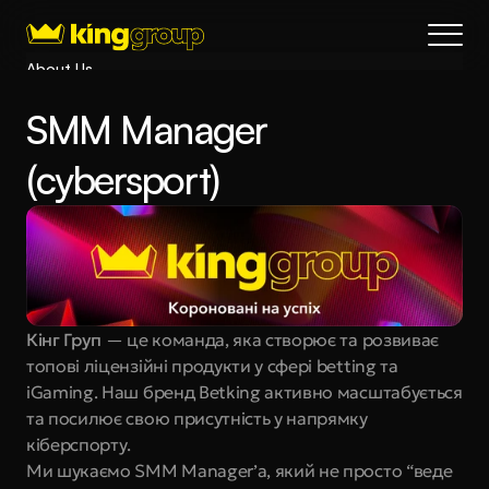
About Us
Blog
SMM Manager 
Services
Process
(cybersport)
Coming Soon
King Interns
Legal
404
Book a call
Кінг Груп
 — це команда, яка створює та розвиває 
топові ліцензійні продукти у сфері betting та 
iGaming. Наш бренд Betking активно масштабується 
та посилює свою присутність у напрямку 
кіберспорту.
Ми шукаємо SMM Manager’а, який не просто “веде 