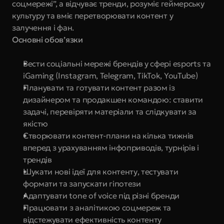
соцмережі”, а відчуває тренди, розуміє геймерську 
культуру та вміє перетворювати контент у 
залучення і фан.
Основні обов’язки
Вести соціальні мережі брендів у сфері esports та 
iGaming (Instagram, Telegram, TikTok, YouTube)
Планувати та готувати контент разом із 
дизайнером та продакшен командою: ставити 
задачі, перевіряти матеріали та слідкувати за 
якістю
Створювати контент-плани на кілька тижнів 
вперед з урахуванням інфоприводів, турнірів і 
трендів
Шукати нові ідеї для контенту, тестувати 
формати та запускати гіпотези
Адаптувати tone of voice під різні бренди
Працювати з аналітикою соцмереж та 
відстежувати ефективність контенту