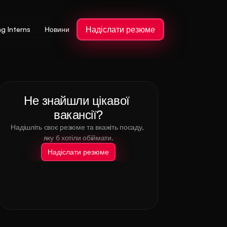
Надіслати резюме
ng Interns
Новини
Не знайшли цікавої 
вакансії?
Надішліть своє резюме та вкажіть посаду, 
яку б хотіли обіймати.
Надіслати резюме