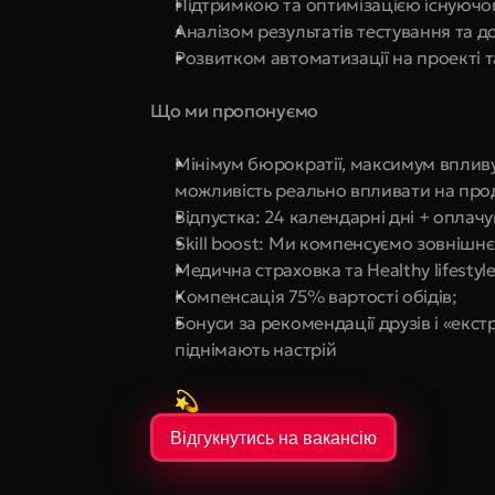
Підтримкою та оптимізацією існуючог
Аналізом результатів тестування та
Розвитком автоматизації на проекті 
Що ми пропонуємо
Мінімум бюрократії, максимум вплив
можливість реально впливати на про
Відпустка: 24 календарні дні + оплачу
Skill boost: Ми компенсуємо зовнішнє
Медична страховка та Healthy lifestyl
Компенсація 75% вартості обідів;
Бонуси за рекомендації друзів і «екст
піднімають настрій
Відгукнутись на вакансію