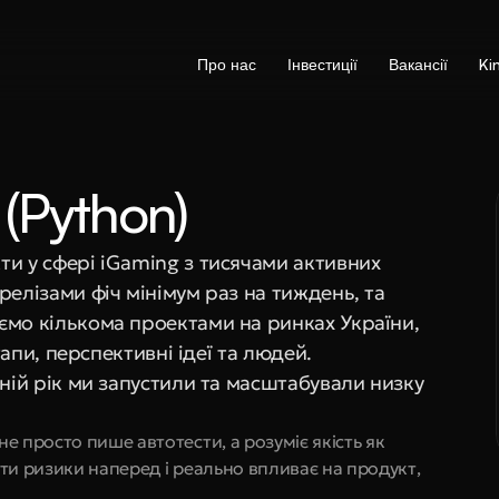
Про нас
Інвестиції
Вакансії
Ki
(Python)
и у сфері iGaming з тисячами активних 
елізами фіч мінімум раз на тиждень, та 
ємо кількома проектами на ринках України, 
ртапи, перспективні ідеї та людей.
ній рік ми запустили та масштабували низку 
 не просто пише автотести, а розуміє якість як 
чити ризики наперед і реально впливає на продукт, 