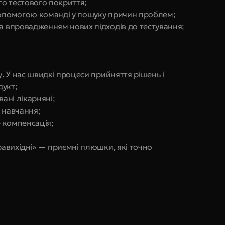
о тестового покриття;
 допомогою команді у пошуку причин проблем;
та впровадженням нових підходів до тестування;
у
.
 У нас швидкі процеси прийняття рішень і 
дукт;
вані лікарняні;
 навчання;
e компенсація;
равихідні» — приємні плюшки, які точно 