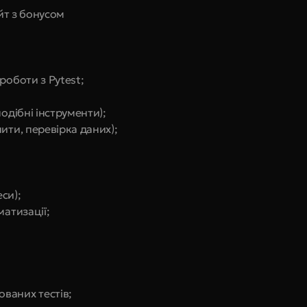
ейт з бонусом
роботи з Pytest;
одібні інструменти);
ити, перевірка даних);
еси);
матизації;
ваних тестів;