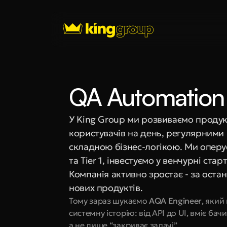
QA Automation 
У King Group ми розвиваємо продукт
користувачів на день, регулярними р
складною бізнес-логікою. Ми оперу
та Tier 1, інвестуємо у венчурні ста
Компанія активно зростає - за остан
нових продуктів.
Тому зараз шукаємо 
AQA Engineer
, який
системну історію: від API до UI, вміє ба
а не лише “закриває задачі”.