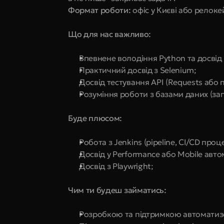
Формат роботи:
 офіс у Києві або релок
Що для нас важливо:
Впевнене володіння Python та досвід 
Практичний досвід з Selenium;
Досвід тестування API (Requests або п
Розуміння роботи з базами даних (зап
Буде плюсом:
Робота з Jenkins (pipeline, CI/CD проц
Досвід у Performance або Mobile авто
Досвід з Playwright;
Чим ти будеш займатись:
Розробкою та підтримкою автоматизо