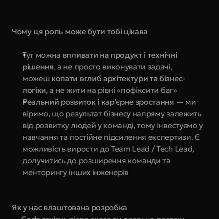
Чому ця роль може бути тобі цікава
Тут можна 
впливати на продукт і технічні 
рішення
, а не просто виконувати задачі, 
можеш 
копати вглиб архітектури та бізнес-
логіки
, а не жити на рівні «пофіксити баг»
Реальний розвиток і кар’єрне зростання
 — ми 
віримо, що результат бізнесу напряму залежить 
від розвитку людей у команді, тому інвестуємо у 
навчання та постійне підсилення експертизи. Є 
можливість вирости до Team Lead / Tech Lead, 
долучитись до розширення команди та 
менторингу інших інженерів
Як у нас влаштована розробка