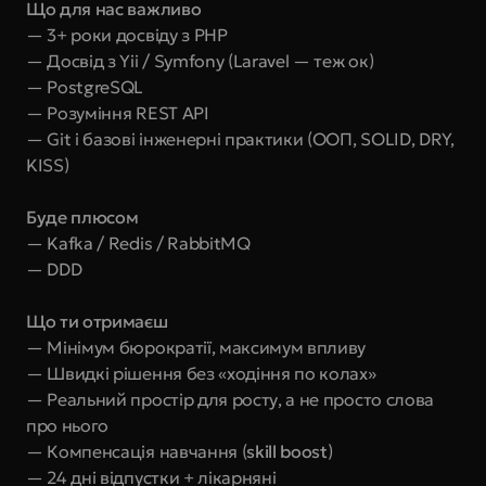
Що для нас важливо
— 3+ роки досвіду з PHP
— Досвід з Yii / Symfony (Laravel — теж ок)
— PostgreSQL
— Розуміння REST API
— Git і базові інженерні практики (ООП, SOLID, DRY, 
KISS)
Буде плюсом
— Kafka / Redis / RabbitMQ
— DDD
Що ти отримаєш
— Мінімум бюрократії, максимум впливу
— Швидкі рішення без «ходіння по колах»
— Реальний простір для росту, а не просто слова 
про нього
— Компенсація навчання (
skill boost
)
— 24 дні відпустки + лікарняні