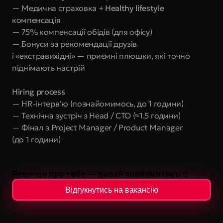
— Медична страховка +
 Healthy lifestyle
компенсація
— 75% компенсації обідів (для офісу)
— Бонуси за рекомендації друзів 
і «екстравихідні» — приємні плюшки, які точно 
піднімають настрій
Hiring process
— HR-інтерв’ю (познайомимось, до 1 години)
— Технічна зустріч з Head / CTO (≈1.5 години)
— Фінал з Project Manager / Product Manager 
(до 1 години)
Якщо це про тебе — давай знайомитись :)
Відгукнутись на вакансію