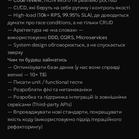
— 
Code review
, після якого ти реально ростеш
— CI/CD, які беруть на себе рутину і контроль якості
— High-load (
10k+ RPS, 99.95% SLA
), де доводиться 
думати про race conditions, а не тільки CRUD
— Архітектура не «на словах» — 
використовуємо 
DDD, CQRS, Microservices
— System design обговорюється, а не спускається 
зверху
Чим ти будеш займатись
— Оптимізувати бази даних (у нас вони справді 
великі — 
10+ ТБ
)
— Писати unit / functional тести
— Розробляти фічі та метамеханіки
— Розробка та підтримка інтеграцій із зовнішніми 
сервісами (Third-party APIs)
— Впроваджувати нові стандарти, покращувати 
якість коду (використовуємо підхід ітераційного 
рефакторингу)