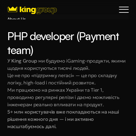
About Us
Blog
PHP developer (Payment 
Services
Process
team)
Coming Soon
У 
King Group
 ми будуємо iGaming-продукти, якими 
King Interns
щодня користуються тисячі людей.
Legal
Це не про «підтримку легасі» — це про складну 
404
логіку, high-load і постійний розвиток.
Ми працюємо на ринках України та Tier 1, 
Book a call
проводимо регулярні релізи і даємо можливість 
інженерам реально впливати на продукт.
5+ млн користувачів вже покладаються на наші 
рішення кожного дня — і ми активно 
масштабуємось далі.