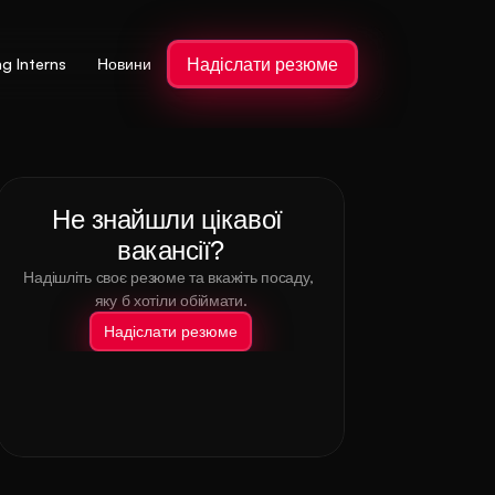
Надіслати резюме
ng Interns
Новини
Не знайшли цікавої 
вакансії?
Надішліть своє резюме та вкажіть посаду, 
яку б хотіли обіймати.
Надіслати резюме