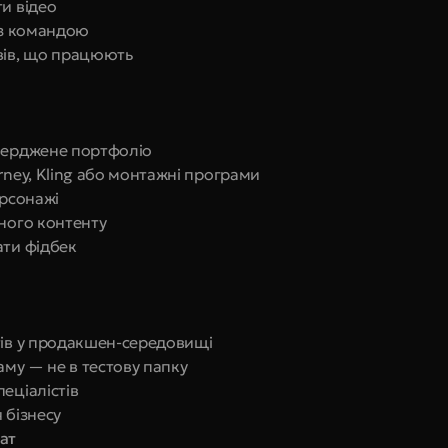
и відео
 із командою
ивів, що працюють
тверджене портфоліо
rney, Kling або монтажні програми
ерсонажі
много контенту
ати фідбек
тів у продакшен-середовищі
аму — не в тестову папку
еціалістів
 бізнесу
ат