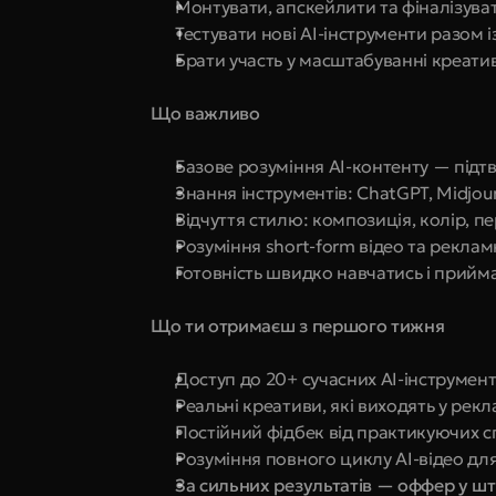
Монтувати, апскейлити та фіналізуват
Тестувати нові AI-інструменти разом
Брати участь у масштабуванні креат
Що важливо
Базове розуміння AI-контенту — під
Знання інструментів: ChatGPT, Midjou
Відчуття стилю: композиція, колір, п
Розуміння short-form відео та рекла
Готовність швидко навчатись і прийм
Що ти отримаєш з першого тижня
Доступ до 20+ сучасних AI-інструмен
Реальні креативи, які виходять у рекл
Постійний фідбек від практикуючих сп
Розуміння повного циклу AI-відео для
За сильних результатів — оффер у шт