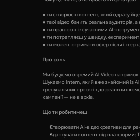
● ти створюєш контент, який одразу йде 
● твої відео бачить реальна аудиторія, а 
● ти працюєш із сучасними AI-інструмен
● ти потрапляєш у швидку, експеримент
● ти можеш отримати офер після інтерн
Про роль
Ми будуємо окремий AI Video напрямок 
Шукаємо Intern, який вже знайомий із AI
тренувальних проєктів до реальних комер
кампанії — не в архів.
Що ти робитимеш
Створювати AI-відеокреативи для ре
Адаптувати контент під платформи: Ti