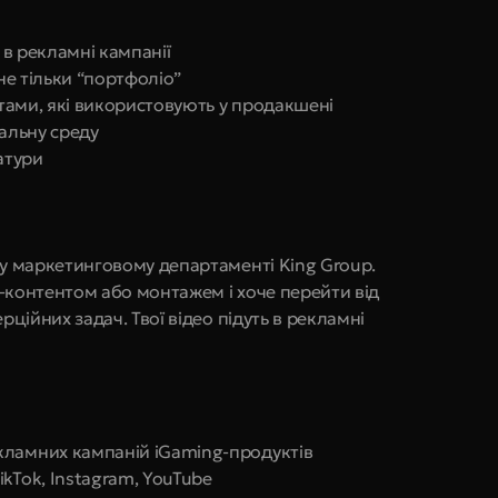
в рекламні кампанії 
не тільки “портфоліо” 
тами, які використовують у продакшені 
альну среду 
атури
у маркетинговому департаменті King Group. 
-контентом або монтажем і хоче перейти від 
ційних задач. Твої відео підуть в рекламні 
кламних кампаній iGaming-продуктів
kTok, Instagram, YouTube