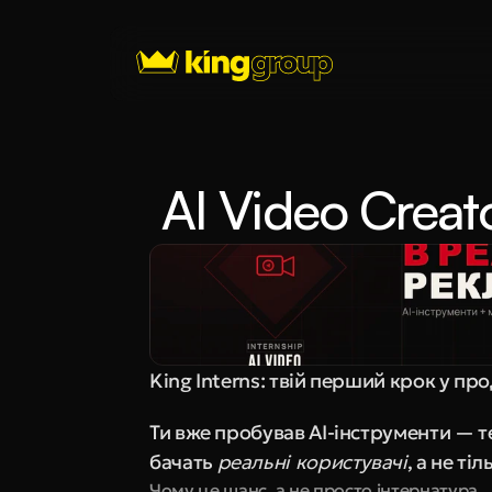
 AI Video Creat
King Interns: твій перший крок у про
Ти вже пробував AI-інструменти — те
бачать 
реальні користувачі
, а не ті
Чому це шанс, а не просто інтернатура