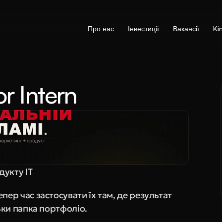
Про нас
Інвестиції
Вакансії
Ki
or Intern
дукту IT
пер час застосувати їх там, де результат 
льки папка портфоліо.