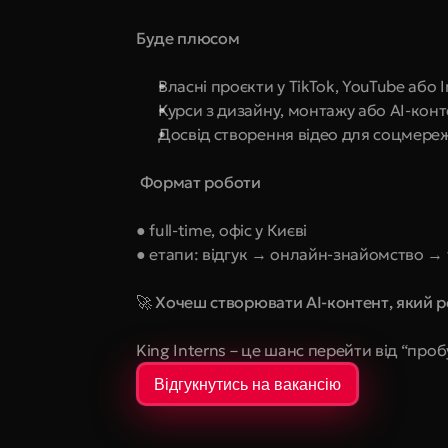
Буде плюсом
Власні проєкти у TikTok, YouTube або 
Курси з дизайну, монтажу або AI-конт
Досвід створення відео для соцмере
 Формат роботи
● full-time, офіс у Києві 
● етапи: відгук → онлайн-знайомство → 
🚀 Хочеш створювати AI-контент, який 
King Interns – це шанс перейти від “про
Відгукнутись на вакансію