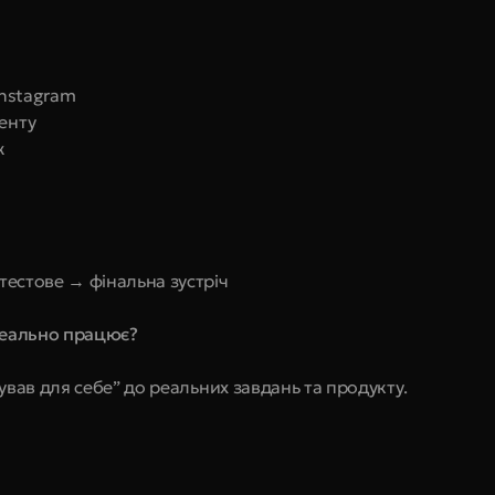
Instagram
енту
ж
тестове → фінальна зустріч
реально працює?
бував для себе” до реальних завдань та продукту.