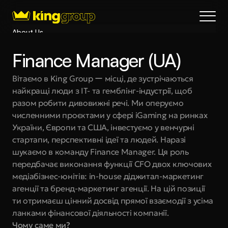
About Us
Blog
Finance Manager (UA)
Services
Process
Вітаємо в King Group ー місці, де зустрічаються 
найкращі люди з IT- та гемблінг-індустрії, щоб 
Coming Soon
разом робити дивовижні речі. Ми оперуємо 
King Interns
численними проєктами у сфері iGaming на ринках 
Legal
України, Європи та США, інвестуємо у венчурні 
404
стартапи, перспективні ідеї та людей. Наразі 
шукаємо в команду Finance Manager. Ця роль 
Book a call
передбачає виконання функції СFO двох ключових 
медіабізнес-юнітів: in-house діджитал-маркетинг 
агенції та бренд-маркетинг агенції. На цій позиції 
ти отримаєш цінний досвід прямої взаємодії з усіма 
ланками фінансової діяльності компанії.
Чому саме ми?