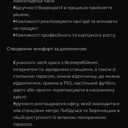
найскладніші часи;
Відсутності бюрократії в процесах прийняття 
рішень;
Можливості реалізовувати свої ідеї та впливати 
на продукт;
Можливості професійного та кар’єрного росту.
Створюємо комфорт за допомогою:
Сучасного work space з безперебійним 
інтернетом та зарядними станціями, а також зі 
стильною терасою, зоною відпочинку, де можна 
відволіктися, граючи в PS5, настільний футбол, 
дартс або просто порелаксувати в масажному 
кріслі;
Зручного розташування офісу, який знаходиться 
між станціями метро Либідська та Звіринецька в 
пішій доступності із зеленою панорамною 
терасою.