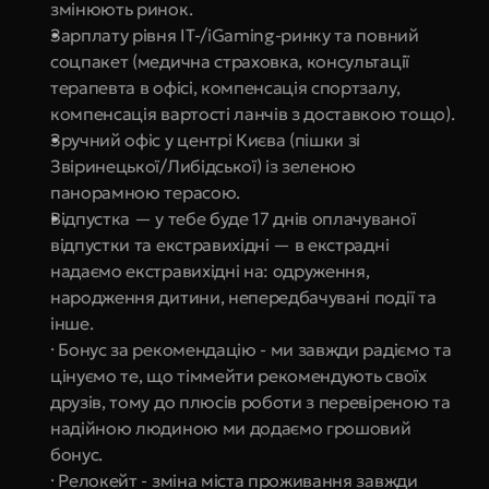
змінюють ринок.
Зарплату рівня IT-/iGaming-ринку та повний 
соцпакет (медична страховка, консультації 
терапевта в офісі, компенсація спортзалу, 
компенсація вартості ланчів з доставкою тощо).
Зручний офіс у центрі Києва (пішки зі 
Звіринецької/Либідської) із зеленою 
панорамною терасою.
Відпустка — у тебе буде 17 днів оплачуваної 
відпустки та екстравихідні — в екстрадні 
надаємо екстравихідні на: одруження, 
народження дитини, непередбачувані події та 
інше.
· Бонус за рекомендацію - ми завжди радіємо та 
цінуємо те, що тіммейти рекомендують своїх 
друзів, тому до плюсів роботи з перевіреною та 
надійною людиною ми додаємо грошовий 
бонус.
· Релокейт - зміна міста проживання завжди 