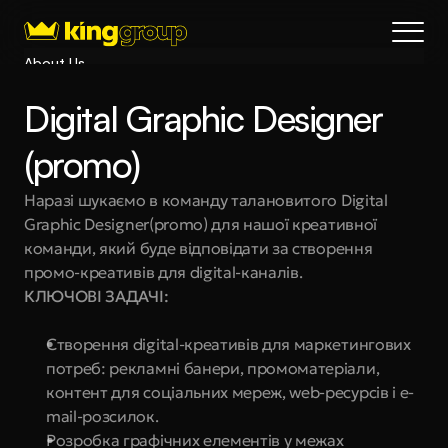
About Us
Blog
Digital Graphic Designer 
Services
Process
(promo)
Coming Soon
Наразі шукаємо в команду талановитого Digital 
King Interns
Graphic Designer(promo) для нашої креативної 
Legal
команди, який буде відповідати за створення 
404
промо-креативів для digital-каналів.
КЛЮЧОВІ ЗАДАЧІ:
Book a call
Створення digital-креативів для маркетингових 
потреб: рекламні банери, промоматеріали, 
контент для соціальних мереж, web-ресурсів і e-
mail-розсилок.
Розробка графічних елементів у межах 