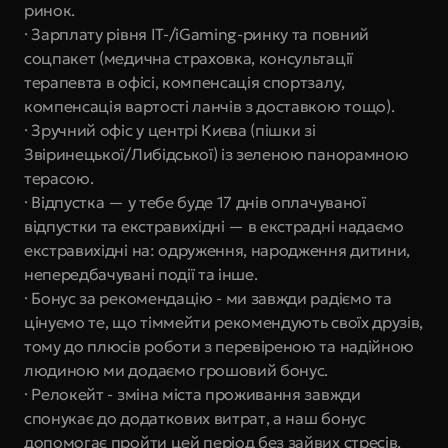
ринок.
· Зарплату рівня IT-/iGaming-ринку та повний 
соцпакет (медична страховка, консультації 
терапевта в офісі, компенсація спортзалу, 
компенсація вартості ланчів з доставкою тощо).
· Зручний офіс у центрі Києва (пішки зі 
Звіринецької/Либідської) із зеленою панорамною 
терасою.
· Відпустка — у тебе буде 17 днів оплачуваної 
відпустки та екстравихідні — в екстрадні надаємо 
екстравихідні на: одруження, народження дитини, 
непередбачувані події та інше.
· Бонус за рекомендацію - ми завжди радіємо та 
цінуємо те, що тіммейти рекомендують своїх друзів, 
тому до плюсів роботи з перевіреною та надійною 
людиною ми додаємо грошовий бонус.
· Релокейт - зміна міста проживання завжди 
спонукає до додаткових витрат, а наш бонус 
допомогає пройти цей період без зайвих стресів.