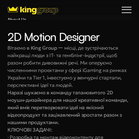
About Us
Blog
2D Motion Designer
Services
Process
Вітаємо в 
King Group
 ー місці, де зустрічаються 
найкращі люди з IT- та гемблінг-індустрії, щоб 
Coming Soon
разом робити дивовижні речі. Ми оперуємо 
King Interns
численними проєктами у сфері iGaming на ринках 
Legal
України та Tier 1, інвестуємо у венчурні стартапи, 
404
перспективні ідеї та людей.
Наразі шукаємо в команду талановитого 2D 
Book a call
моушн-дизайнера для нашої креативної команди, 
який вміє перетворювати ідеї на якісний 
відеопродукт та зацікавлений зростати разом з 
нашими продуктами.
КЛЮЧОВІ ЗАДАЧІ:
· 
Розробка та монтаж відеоконтенту для 