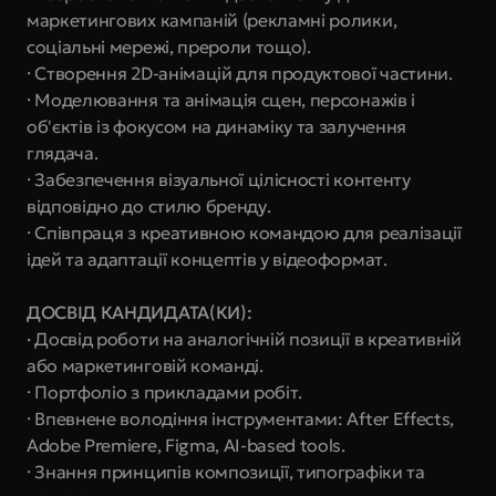
маркетингових кампаній (рекламні ролики, 
соціальні мережі, прероли тощо).
· Створення 2D-анімацій для продуктової частини.
· Моделювання та анімація сцен, персонажів і 
об'єктів із фокусом на динаміку та залучення 
глядача.
· Забезпечення візуальної цілісності контенту 
відповідно до стилю бренду.
· Співпраця з креативною командою для реалізації 
ідей та адаптації концептів у відеоформат.
ДОСВІД КАНДИДАТА(КИ):
· 
Досвід роботи на аналогічній позиції в креативній 
або маркетинговій команді.
· Портфоліо з прикладами робіт.
· Впевнене володіння інструментами: After Effects, 
Adobe Premiere, Figma, AI-based tools.
· Знання принципів композиції, типографіки та 