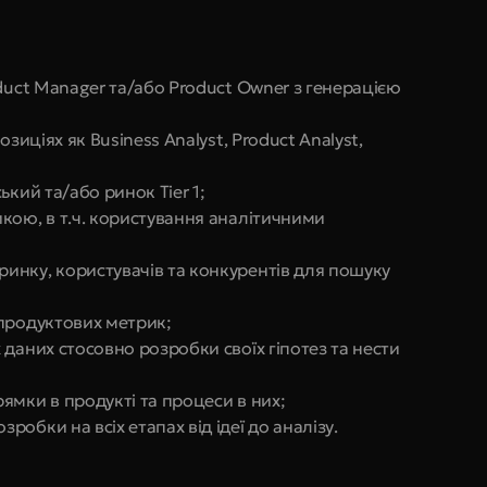
duct Manager та/або Product Owner з генерацією 
зиціях як Business Analyst, Product Analyst, 
ький та/або ринок Tier 1;
кою, в т.ч. користування аналітичними 
нку, користувачів та конкурентів для пошуку 
 продуктових метрик;
даних стосовно розробки своїх гіпотез та нести 
ямки в продукті та процеси в них;
обки на всіх етапах від ідеї до аналізу.