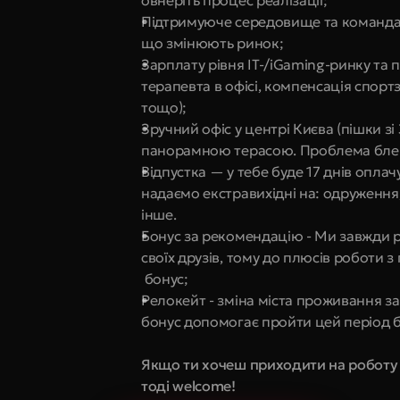
овнеріть процес реалізації;
Підтримуюче середовище та команда, 
що змінюють ринок;
Зарплату рівня IT-/iGaming-ринку та 
терапевта в офісі, компенсація спортз
тощо);
Зручний офіс у центрі Києва (пішки зі
панорамною терасою. Проблема блек
Відпустка — у тебе буде 17 днів оплачу
надаємо екстравихідні на: одруження,
інше.
Бонус за рекомендацію - Ми завжди р
своїх друзів, тому до плюсів роботи
 бонус;
Релокейт - зміна міста проживання за
бонус допомогає пройти цей період бе
Якщо ти хочеш приходити на роботу і
тоді welcome!