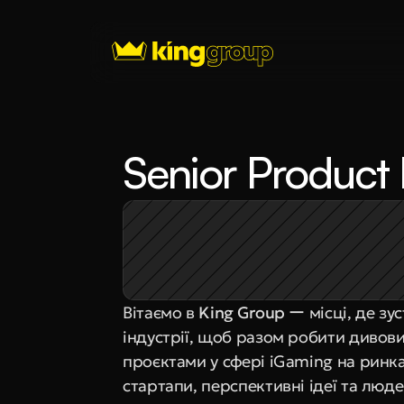
Senior Product
Вітаємо в 
King Group
 ー місці, де зу
індустрії, щоб разом робити дивов
проєктами у сфері iGaming на ринках 
стартапи, перспективні ідеї та люд