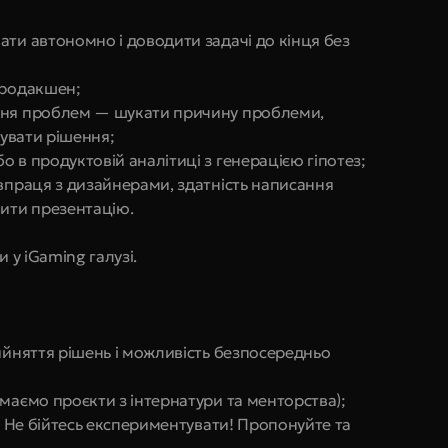
ти автономно і доводити задачі до кінця без 
продакшен;
ння проблем — шукати причину проблеми, 
мувати рішення;
 в продуктовій аналітиці з генерацією гіпотез;
впраця з дизайнерами, здатність написання 
бити презентацію.
и у iGaming галузі.
ийняття рішень і можливість безпосередньо 
маємо проєкти з інтернатури та менторства);
- Не бійтесь експериментувати! Пропонуйте та 