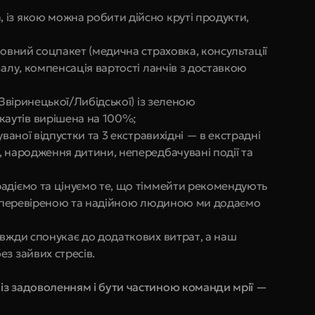
із якою можна робити дійсно круті продукти, 
повний соцпакет (медична страховка, консультації 
алу, компенсація вартості ланчів з доставкою 
 Звіринецької/Либідської) із зеленою 
аутів вирішена на 100%;
ваної відпустки та 3 екстравихідні — в екстрадні 
 народження дитини, непередбачувані події та 
адіємо та цінуємо те, що тіммейти рекомендують 
 з перевіреною та надійною людиною ми додаємо 
вжди спонукає до додаткових витрат, а наш 
з зайвих стресів.
з задоволенням і бути частиною команди мрії — 