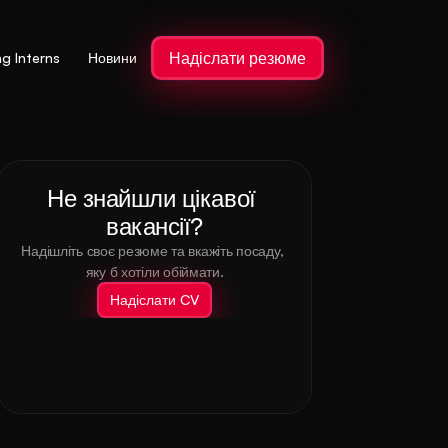
Надіслати резюме
ng Interns
Новини
Не знайшли цікавої 
вакансії?
Надішліть своє резюме та вкажіть посаду, 
яку б хотіли обіймати.
Надіслати CV