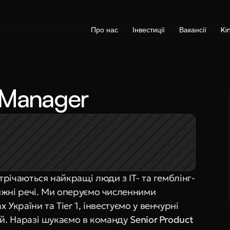
Про нас
Інвестиції
Вакансії
Ki
 Manager
стрічаються найкращі люди з IT- та гемблінг-
ижні речі. Ми оперуємо численними 
України та Tier 1, інвестуємо у венчурні 
ей. Наразі шукаємо в команду 
Senior Product 