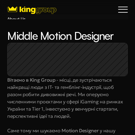
About Us
Blog
Middle Motion Designer
Services
Process
Coming Soon
King Interns
Legal
Вітаємо в King Group
 - місці, де зустрічаються 
404
найкращі люди з IT- та гемблінг-індустрії, щоб 
Book a call
разом робити дивовижні речі. Ми оперуємо 
численними проєктами у сфері iGaming на ринках 
України та Tier 1, інвестуємо у венчурні стартапи, 
перспективні ідеї та людей.
Саме тому ми шукаємо 
Motion Designer
 у нашу 