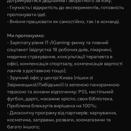
дотримуватися дедлайнів і зворотного зв’язку.
- Гнучкість і відкритість до експериментів, готовність 
пропонувати ідеї.
- Вміння працювати як самостійно, так і в команді.
Ми пропонуємо:
- Зарплату рівня IT-/iGaming-ринку та повний 
соцпакет (відпустка 18 робочих днів, лікарняні, 
медичне страхування, консультації терапевта в 
офісі, компенсація спортзалу, компенсація вартості 
ланчів з доставкою тощо);
- Зручний офіс у центрі Києва (пішки зі 
Звіринецької/Либідської) із зеленою панорамною 
терасою та зонами відпочинку: PS5, настільний 
футбол, дартс, масажне крісло, своя бібліотека. 
Проблема блекаутів вирішена на 100%;
- Дисконтну програму від партнерів: харчування, 
косметика, заправки, розваги, зоомагазини та 
багато іншого;