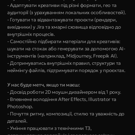
- Адаптувати креативи під різні формати, гео та 
аудиторії (з урахуванням локальних особливостей).
- Готувати та відвантажувати проєкти (рендери, 
вихідники) у Jira та хмарні сховища відповідно до 
внутрішніх процесів.
- Самостійно підбирати матеріали для креативів: 
шукати на стоках або генерувати за допомогою AI-
інструментів (наприклад, Midjourney, Freepik AI).
- Дотримуватись внутрішніх правил, структури та 
неймінгу файлів, підтримувати порядок у проєктах.
У нас буде метч, якщо ти маєш:
- Досвід роботи 2D моушн дизайнером від 1 року.
- Впевнене володіння After Effects, Illustrator та 
Photoshop.
- Почуття ритму, композиції, стилю та уважність до 
деталей.
- Уміння працювати з технічними ТЗ, 