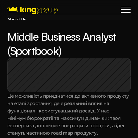
About Us
Blog
Middle Business Analyst 
Services
Process
(Sportbook)
Coming Soon
King Interns
Legal
404
Book a call
Це можливість приєднатися до активного продукту 
на етапі зростання, де є 
реальний вплив на 
функціонал і користувацький досвід
. У нас — 
мінімум бюрократії та максимум динаміки: твоя 
експертиза допоможе покращити процеси, а 
ідеї 
стануть частиною road map продукту
. 