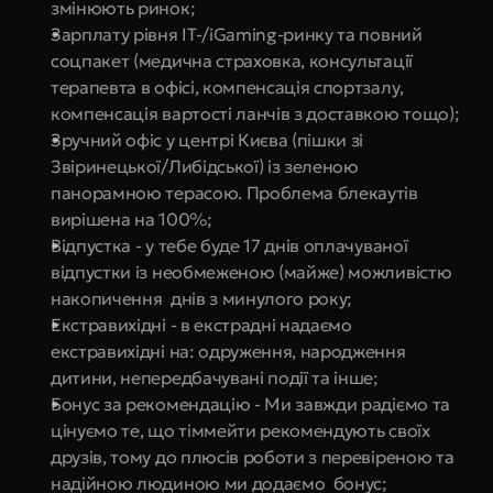
змінюють ринок;
Зарплату рівня IT-/iGaming-ринку та повний 
соцпакет (медична страховка, консультації 
терапевта в офісі, компенсація спортзалу, 
компенсація вартості ланчів з доставкою тощо);
Зручний офіс у центрі Києва (пішки зі 
Звіринецької/Либідської) із зеленою 
панорамною терасою. Проблема блекаутів 
вирішена на 100%;
Відпустка - у тебе буде 17 днів оплачуваної 
відпустки із необмеженою (майже) можливістю 
накопичення  днів з минулого року;
Екстравихідні - в екстрадні надаємо 
екстравихідні на: одруження, народження 
дитини, непередбачувані події та інше;
Бонус за рекомендацію - Ми завжди радіємо та 
цінуємо те, що тіммейти рекомендують своїх 
друзів, тому до плюсів роботи з перевіреною та 
надійною людиною ми додаємо  бонус;