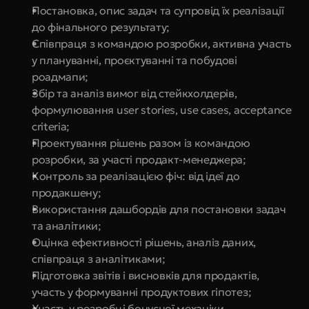
Постановка, опис задач та супровід їх реалізації 
до фінального результату;
Співпраця з командою розробки, активна участь 
у плануванні, проєктуванні та побудові 
роадмапи;
Збір та аналіз вимог від стейкхолдерів, 
формулювання user stories, use cases, acceptance 
criteria;
Проектування рішень разом із командою 
розробки, за участі продакт-менеджера;
Контроль за реалізацією фіч: від ідеї до 
продакшену;
Використання дашбордів для постановки задач 
та аналітики;
Оцінка ефективності рішень, аналіз даних, 
співпраця з аналітиками;
Підготовка звітів і висновків для продактів, 
участь у формуванні продуктових гіпотез;
Участь у розробці бонусної механіки, 