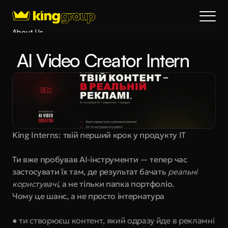
About Us
Blog
 AI Video Creator Intern
Services
Process
Coming Soon
King Interns
Legal
King Interns: твій перший крок у продукту IT
404
Book a call
Ти вже пробував AI-інструменти — тепер час 
застосувати їх там, де результат бачать 
реальні 
користувачі
, а не тільки папка портфоліо.
Чому це шанс, а не просто інтернатура
● ти створюєш контент, який одразу йде в рекламні 