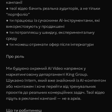
кампанії 
● твої відео бачить реальна аудиторія, а не тільки 
“портфоліо” 
● ти працюєш із сучасними AI-інструментами, які 
використовують у продакшені 
● ти потрапляєш у швидку, експериментальну 
среду 
● ти можеш отримати офер після інтернатури
Про роль
Ми будуємо окремий AI Video напрямок у 
маркетинговому департаменті King Group. 
Шукаємо Intern, який вже знайомий із AI-контентом 
або монтажем і хоче перейти від тренувальних 
проєктів до реальних комерційних задач. Твої відео 
підуть в рекламні кампанії — не в архів.
Що ти робитимеш