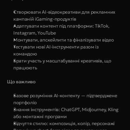
Створювати AI-відеокреативи для рекламних 
кампаній iGaming-продуктів
Адаптувати контент під платформи: TikTok, 
Instagram, YouTube
Монтувати, апскейлити та фіналізувати відео
Тестувати нові AI-інструменти разом із 
командою
Брати участь у масштабуванні креативів, що 
працюють
Що важливо
Базове розуміння AI-контенту — підтверджене 
портфоліо
Знання інструментів: ChatGPT, Midjourney, Kling 
або монтажні програми
Відчуття стилю: композиція, колір, персонажі