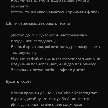
Розуміння short-form відео та рекламного 
контенту
Готовність швидко навчатись і приймати фідбек
Що ти отримаєш з першого тижня
Доступ до 20+ сучасних AI-інструментів у 
продакшен-середовищі
Реальні креативи, які виходять у рекламу — не в 
тестову папку
Постійний фідбек від практикуючих спеціалістів
Розуміння повного циклу AI-відео для бізнесу
За сильних результатів — оффер у штат
Буде плюсом
Власні проєкти у TikTok, YouTube або Instagram
Курси з дизайну, монтажу або AI-контенту
Досвід створення відео для соцмереж