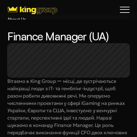
About Us
Blog
Finance Manager (UA)
Services
Process
Coming Soon
King Interns
Legal
Вітаємо в King Group ー місці, де зустрічаються 
404
найкращі люди з IT- та гемблінг-індустрії, щоб 
Book a call
разом робити дивовижні речі. Ми оперуємо 
численними проєктами у сфері iGaming на ринках 
України, Європи та США, інвестуємо у венчурні 
стартапи, перспективні ідеї та людей. Наразі 
шукаємо в команду Finance Manager. Ця роль 
передбачає виконання функції СFO двох ключових 