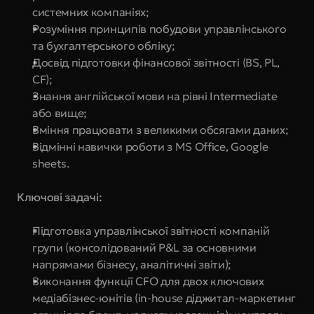
системних компаніях;
Розуміння принципів побудови управлінського 
та бухгалтерського обліку;
Досвід підготовки фінансової звітності (BS, PL, 
CF);
Знання англійської мови на рівні Intermediate 
або вище;
Вміння працювати з великими обсягами даних;
Відмінні навички роботи з MS Office, Google 
sheets.
Ключові задачі:
Підготовка управлінської звітності компаній 
групи (консолідований P&L за основними 
напрямами бізнесу, аналітичні звіти);
Виконання функції СFO для двох ключових 
медіабізнес-юнітів (in-house діджитал-маркетинг 