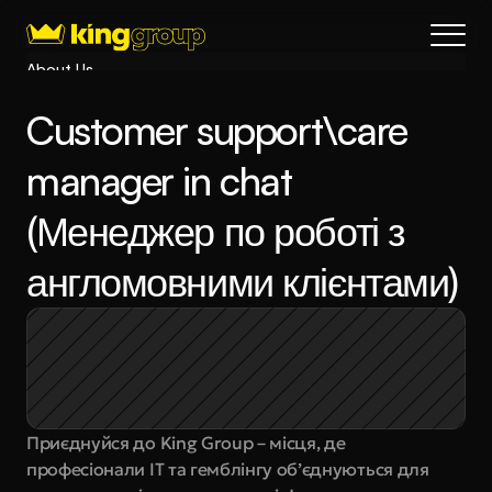
About Us
Blog
Customer support\care 
Services
Process
manager in chat 
Coming Soon
(Менеджер по роботі з 
King Interns
Legal
англомовними клієнтами)
404
Book a call
Приєднуйся до King Group – місця, де 
професіонали IT та гемблінгу об’єднуються для 