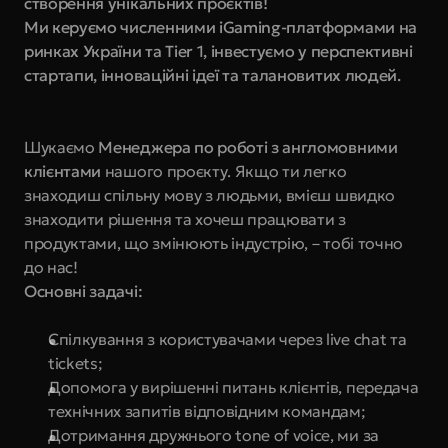
створення унікальних проєктів!
Ми керуємо численними iGaming-платформами на 
ринках України та Tier 1, інвестуємо у перспективні 
стартапи, інноваційні ідеї та талановитих людей.
Шукаємо
 Менеджера по роботі з англомовними 
клієнтами
 нашого проєкту. Якщо ти легко 
знаходиш спільну мову з людьми, вмієш швидко 
знаходити рішення та хочеш працювати з 
продуктами, що змінюють індустрію, – тобі точно 
до нас!
Основні задачі:
Спілкування з користувачами через live chat та 
tickets;
Допомога у вирішенні питань клієнтів, передача 
технічних запитів відповідним командам; 
Дотримання дружнього tone of voice, ми за 