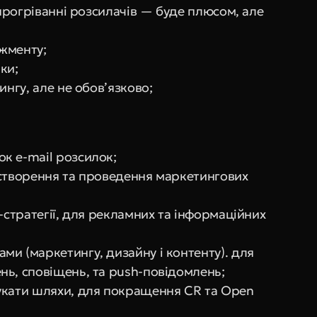
 прогріванні розсилачів — буде плюсом, але 
жменту;
ки;
ингу, але не обов’язково;
к e-mail розсилок;
створення та проведення маркетингових 
-стратегії, для рекламних та інформаційних 
и (маркетингу, дизайну і контенту). для 
нь, сповіщень, та push-повідомлень;
укати шляхи, для покращення CR та Open 