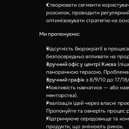
Створювати сегменти користувачі
розсилок, проводити регулярний 
оптимізовувати стратегію на основ
Ми пропонуємо:
Відсутність бюрократії в процеса
безпосередньо впливати на прод
Зручний офіс у центрі Києва
 (піш
панорамною терасою. Проблема 
Зручний графік 
з 8/9/10 до 17/18
Можливість навчатися — або навч
менторства).
Реалізація ідей через власні про
Пропонуйте та овнеріть процес р
Підтримуюче середовище та коман
продукти, що змінюють ринок.