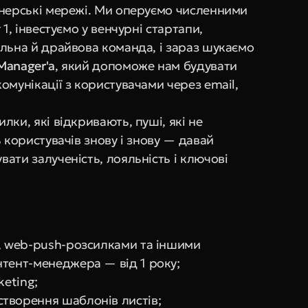
тнерські мережі. Ми оперуємо численними 
1, інвестуємо у венчурні стартапи, 
льна й драйвова команда, і зараз шукаємо 
Manager'а
, який допоможе нам будувати 
мунікації з користувачами через email, 
ки, які відкривають, пуші, які не 
 користувачів знову і знову — давай 
ати залученість, лояльність і ключові 
, web-push-розсилками та іншими 
нтент-менеджера — від 1 року;
keting;
творення шаблонів листів;