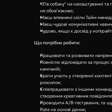
"З'їв собаку" на налаштуванні та
не обов’язково;
Маєш впевнені скіли Тайм-менед
Маєш чудові комунікативні навич
Чудово, якщо є досвід у копірайт
Що потрібно робити:
Працювати та розвивати напрямо
Повністю відповідати за процес 
кампаній;
Брати участь у створенні контент
розсилок;
Співпрацювати з іншими командам
створення креативних повідомле
Проводити A/B-тестування, та ш
Rate на основі даних;