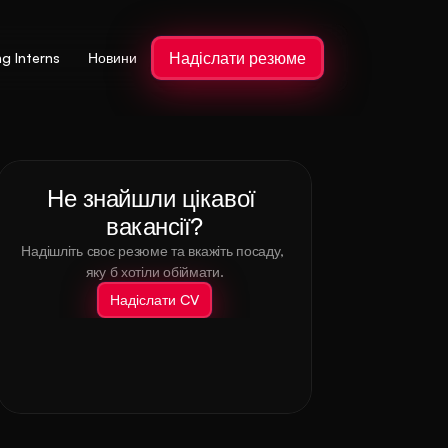
Надіслати резюме
ng Interns
Новини
Не знайшли цікавої 
вакансії?
Надішліть своє резюме та вкажіть посаду, 
яку б хотіли обіймати.
Надіслати CV