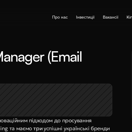
Про нас
Інвестиції
Вакансії
Ki
nager (Email 
нноваційним підходом до просування 
ing та маємо 
три 
успішні українські бренди 