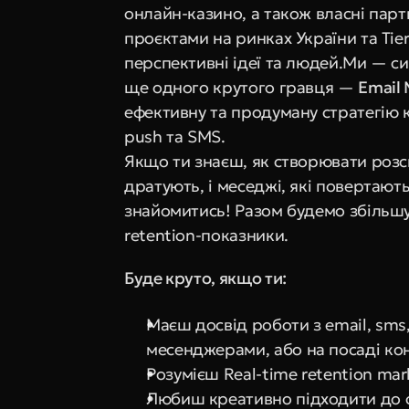
онлайн-казино, а також власні пар
проєктами на ринках України та Tier 
перспективні ідеї та людей.Ми — си
ще одного крутого гравця — 
Email 
ефективну та продуману стратегію ко
push та SMS.
Якщо ти знаєш, як створювати розсил
дратують, і меседжі, які повертають
знайомитись! Разом будемо збільшув
retention-показники.
Буде круто, якщо ти:
Маєш досвід роботи з email, sms
месенджерами, або на посаді ко
Розумієш Real-time retention mar
Любиш креативно підходити до с