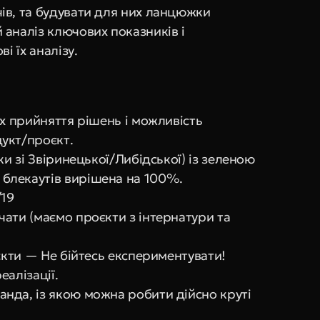
в, та будувати для них ланцюжки 
аналіз ключових показників і 
і їх аналізу.
х прийняття рішень і можливість 
укт/проєкт.
ки зі Звіринецької/Либідської) із зеленою 
блекаутів вирішена на 100%.
/19
ати (маємо проєкти з інтернатури та 
єкти — Не бійтесь експериментувати! 
еалізації.
да, із якою можна робити дійсно круті 